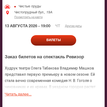
Чистые пруды
Чистопрудный бул., 19А
Посмотреть на карте
13 АВГУСТА 2026 - 19:00
ЧТ
Другие даты
БИЛЕТЫ
Заказ билетов на спектакль Ревизор
Худрук театра Олега Табакова Владимир Машков
представил первую премьеру в новом сезоне. Ей
стала вечно современная комедия Н. В. Гоголя о
чиновниках и их нравах. В уездном городке растет
паника среди местных властей − ходят слухи, что с
Читать далее...
ревизией приедет инкогнито высокий чин из
Петербурга. Помещики принимают за проверяющего