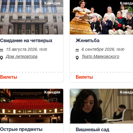
Комедия
Комед
Свидание на четверых
Женитьба
15 августа 2026
6 сентября 2026
, 19:00
, 19:00
Дом литератора
Театр Маяковского
Билеты
Билеты
Комедия
Комед
Острые предметы
Вишневый сад