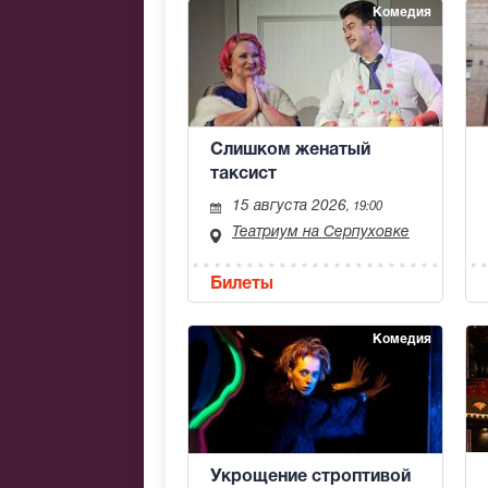
Комедия
Слишком женатый
таксист
15 августа 2026
, 19:00
Театриум на Серпуховке
Билеты
Комедия
Укрощение строптивой