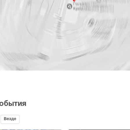
события
Везде