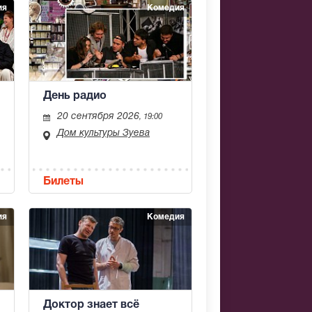
ия
Комедия
День радио
20 сентября 2026
, 19:00
Дом культуры Зуева
Билеты
ия
Комедия
Доктор знает всё