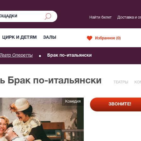
Найти билет
Доставка и о
ЦИРК И ДЕТЯМ
ЗАЛЫ
Избранное (
0
)
Театр Оперетты
Брак по-итальянски
ь Брак по-итальянски
ТЕАТРЫ
КО
Комедия
ЗВОНИТЕ!