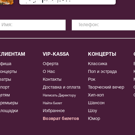
КЛИЕНТАМ
VIP-KASSA
КОНЦЕРТЫ
Афиша
Оферта
Классика
онцерты
О Нас
Поп и эстрада
еатры
Контакты
Рок
порт
Доставка и оплата
Творческий вечер
етям
Хип-хоп
Написать Директору
ремьеры
Шансон
Найти билет
лощадки
Избранное
Шоу
Возврат билетов
Юмор