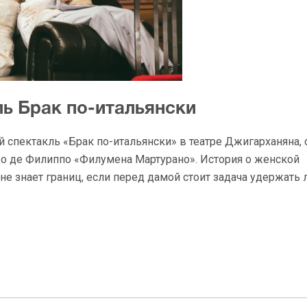
ль Брак по-итальянски
ый спектакль «Брак по-итальянски» в театре Джигарханяна,
о де Филиппо «Филумена Мартурано». История о женской
 не знает границ, если перед дамой стоит задача удержать