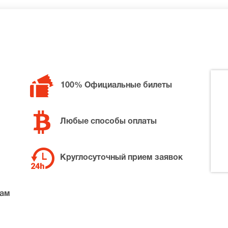
билетов в разные категории зрительного зала Театр Виктю
, позвоните нам в call-центр и мы обязательно подберем
100% Официальные билеты
Любые способы оплаты
Круглосуточный прием заявок
там