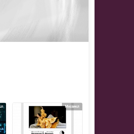
кл
Мюзикл