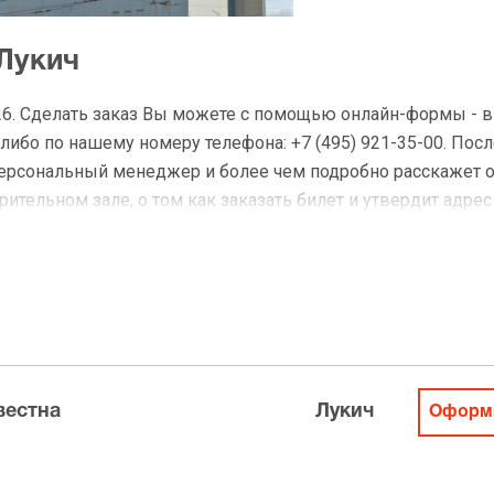
Лукич
26. Сделать заказ Вы можете с помощью онлайн-формы - 
либо по нашему номеру телефона: +7 (495) 921-35-00. Посл
персональный менеджер и более чем подробно расскажет 
ительном зале, о том как заказать билет и утвердит адрес
на Лукич
 доставку по Москве в течение не более 2-х часов. Беспл
ределах МКАД возле метро или в пешей доступности. Оплат
вестна
Лукич
Оформи