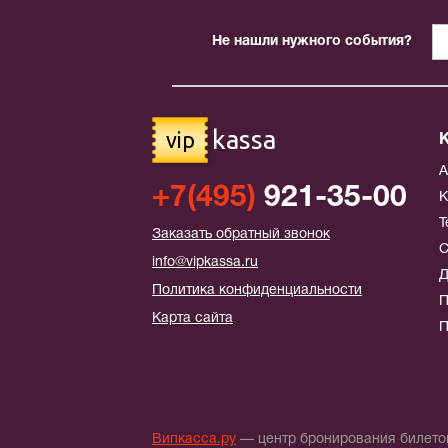
Не нашли нужного события?
kassa
vip
+7(495)
921-35-00
К
Т
Заказать обратный звонок
С
info@vipkassa.ru
Д
Политика конфиденциальности
П
Карта сайта
П
Випкасса.ру
— центр бронирования билетов