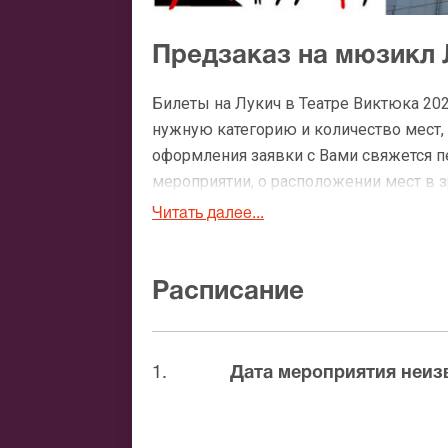
Предзаказ на мюзикл 
Билеты на Лукич в Театре Виктюка 20
нужную категорию и количество мест, 
оформления заявки с Вами свяжется 
мероприятии, о расположении мест в зр
Читать далее...
Официальные билеты 
После бронирования билетов, ожидайте
Расписание
доставка билетов осуществляется в п
Вы можете с помощью:
1.
Дата мероприятия неиз
Банковской картой
Банковским переводом
Наличными