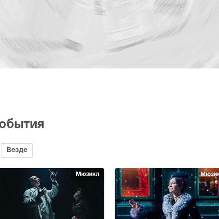
события
Везде
Мюзикл
Мюзи