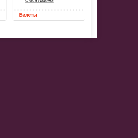
Стаса Намина
Билеты