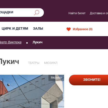
Найти билет
Доставка и о
ЦИРК И ДЕТЯМ
ЗАЛЫ
Избранное (
0
)
Театр Виктюка
Лукич
Лукич
ТЕАТРЫ
МЮЗИКЛ
Мюзикл
ЗВОНИТЕ!