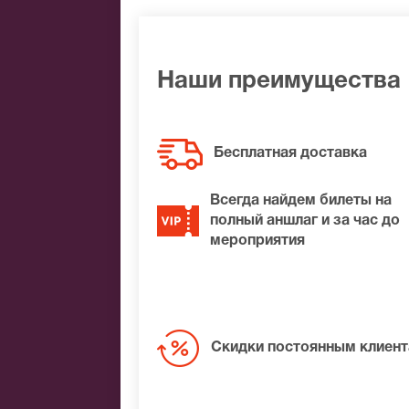
Яндекс.Деньги
Qiwi
Связной
BitCoin
Наши преимущества
На нашем сайте всегда большой выбор 
удалось найти нужные билеты на Лукич
Бесплатная доставка
места по доступной цене.
Всегда найдем билеты на
полный аншлаг и за час до
мероприятия
Скидки постоянным клиен