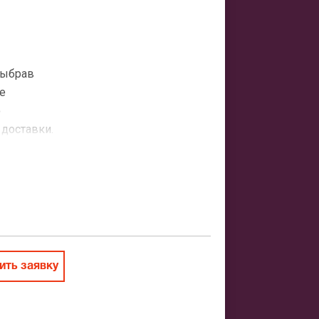
выбрав
е
о
 доставки.
атная
ить заказ
ть заявку