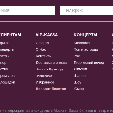
КЛИЕНТАМ
VIP-KASSA
КОНЦЕРТЫ
Афиша
Оферта
Классика
онцерты
О Нас
Поп и эстрада
еатры
Контакты
Рок
порт
Доставка и оплата
Творческий вечер
етям
Хип-хоп
Написать Директору
ремьеры
Шансон
Найти билет
лощадки
Избранное
Шоу
Возврат билетов
Юмор
 на мероприятия и концерты в Москве. Заказ билетов в театр и 