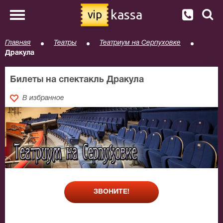
kassa
vip
Главная
Театры
Театриум на Серпуховке
Дракула
Билеты на спектакль Дракула
В избранное
ЗВОНИТЕ!