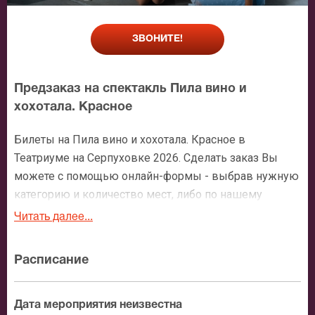
ЗВОНИТЕ!
Предзаказ на спектакль Пила вино и
хохотала. Красное
Билеты на Пила вино и хохотала. Красное в
Театриуме на Серпуховке 2026. Сделать заказ Вы
можете с помощью онлайн-формы - выбрав нужную
категорию и количество мест, либо по нашему
номеру телефона: +7 (495) 921-35-00. После
Читать далее...
оформления заявки с Вами свяжется персональный
менеджер и более чем подробно расскажет о
Расписание
мероприятии, о расположении мест в зрительном
зале, о том как заказать билет и утвердит адрес
доставки.
Дата мероприятия неизвестна