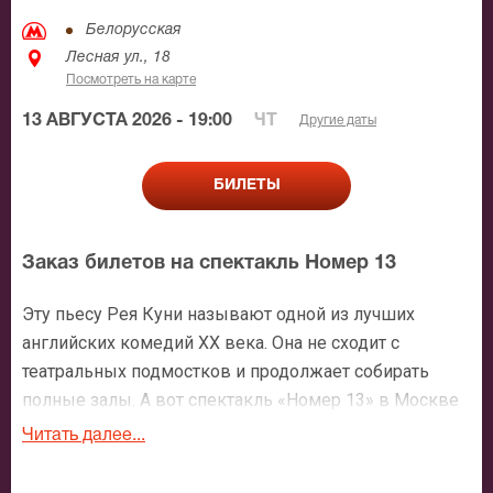
Белорусская
Лесная ул., 18
Посмотреть на карте
13 АВГУСТА 2026 - 19:00
ЧТ
Другие даты
БИЛЕТЫ
Заказ билетов на спектакль Номер 13
Эту пьесу Рея Куни называют одной из лучших
английских комедий XX века. Она не сходит с
театральных подмостков и продолжает собирать
полные залы. А вот спектакль «Номер 13» в Москве
поставил режиссер Сергей Ефремов.
Читать далее...
События разворачиваются в гостиничном номере.