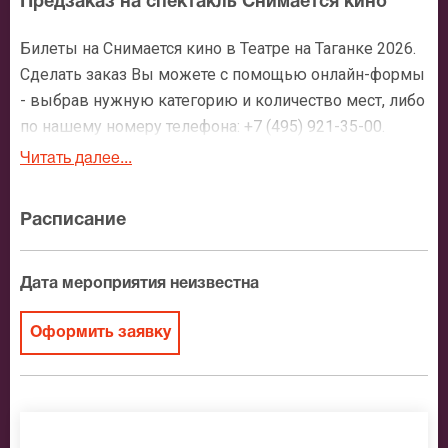
Предзаказ на спектакль Снимается кино
Билеты на Снимается кино в Театре на Таганке 2026.
Сделать заказ Вы можете с помощью онлайн-формы
- выбрав нужную категорию и количество мест, либо
по нашему номеру телефона: +7 (495) 921-35-00.
После оформления заявки с Вами свяжется
Читать далее...
персональный менеджер и более чем подробно
расскажет о мероприятии, о расположении мест в
Расписание
зрительном зале, о том как заказать билет и утвердит
адрес доставки.
Дата мероприятия неизвестна
Официальные билеты на Снимается кино
Оформить заявку
После бронирования билетов, ожидайте доставку по
Москве в течение не более 2-х часов. Бесплатная
доставка билетов осуществляется в пределах МКАД
возле метро или в пешей доступности. Оплатить