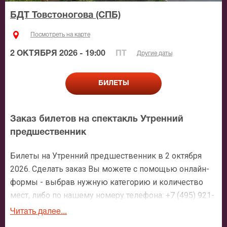
БДТ Товстоногова (СПБ)
Посмотреть на карте
2 ОКТЯБРЯ 2026 - 19:00
ПТ
Другие даты
БИЛЕТЫ
Заказ билетов на спектакль Утренний
предшественник
Билеты на Утренний предшественник в 2 октября
2026. Сделать заказ Вы можете с помощью онлайн-
формы - выбрав нужную категорию и количество
мест, либо по нашему номеру телефона: +7 (495) 921-
35-00. После оформления заявки с Вами свяжется
Читать далее...
персональный менеджер и более чем подробно