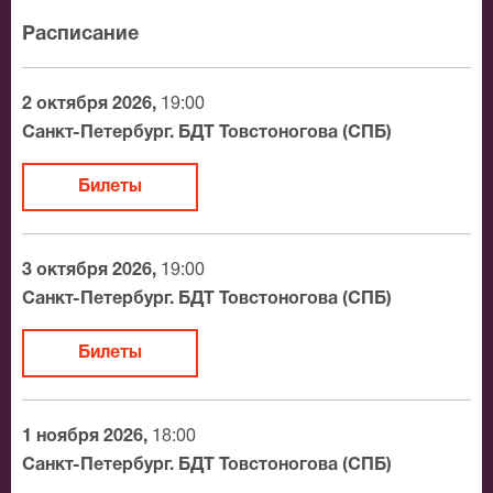
расскажет о мероприятии, о расположении мест в
Расписание
зрительном зале, о том как заказать билет и утвердит
адрес доставки.
2 октября 2026,
19:00
Официальные билеты на Утренний
Санкт-Петербург. БДТ Товстоногова (СПБ)
предшественник
Билеты
После бронирования билетов, ожидайте доставку по
Москве в течение не более 2-х часов. Бесплатная
доставка билетов осуществляется в пределах МКАД
3 октября 2026,
19:00
возле метро или в пешей доступности. Оплатить
Санкт-Петербург. БДТ Товстоногова (СПБ)
заказ Вы можете с помощью:
Билеты
Банковской картой
Банковским переводом
Наличными
1 ноября 2026,
18:00
Яндекс.Деньги
Санкт-Петербург. БДТ Товстоногова (СПБ)
Qiwi