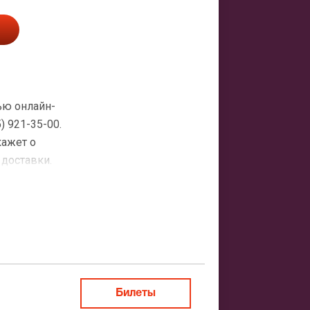
ью онлайн-
 921-35-00.
кажет о
 доставки.
атная
ить заказ
Билеты