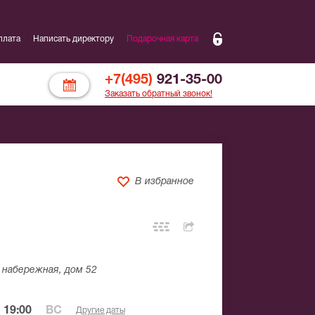
плата
Написать директору
Подарочная карта
+7(495)
921-35-00
Заказать обратный звонок!
В избранное
набережная, дом 52
 19:00
ВС
Другие даты