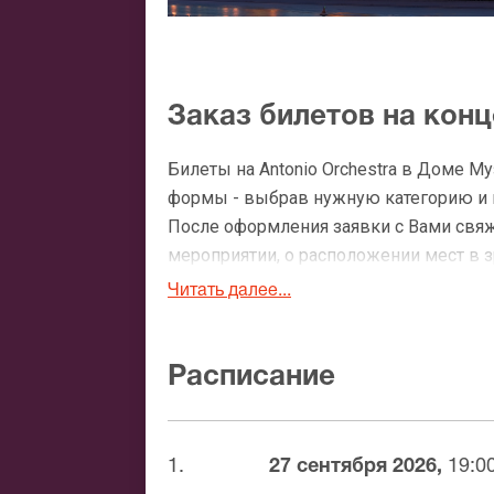
Заказ билетов на конц
Билеты на Antonio Orchestra в Доме М
формы - выбрав нужную категорию и ко
После оформления заявки с Вами свя
мероприятии, о расположении мест в зр
Читать далее...
Официальные билеты н
После бронирования билетов, ожидайте
Расписание
доставка билетов осуществляется в п
Вы можете с помощью:
1.
27 сентября 2026,
19:0
Банковской картой