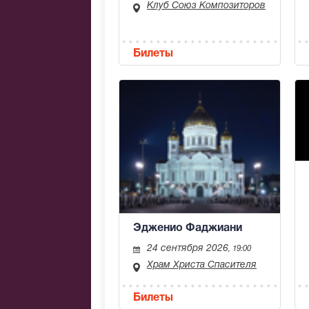
Клуб Союз Композиторов
Билеты
Эдженио Фаджиани
24 сентября 2026
, 19:00
Храм Христа Спасителя
Билеты