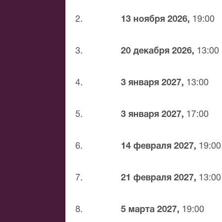
Банковским переводом
Наличными
2.
13 ноября 2026,
19:00
Яндекс.Деньги
Qiwi
3.
20 декабря 2026,
13:00
Связной
BitCoin
4.
3 января 2027,
13:00
На нашем сайте всегда большой выбор
удалось найти нужные билеты на Antoni
Вам лучшие места по доступной цене.
5.
3 января 2027,
17:00
6.
14 февраля 2027,
19:00
7.
21 февраля 2027,
13:00
8.
5 марта 2027,
19:00