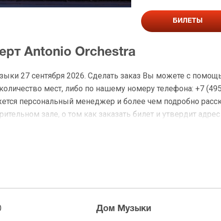
БИЛЕТЫ
ерт Antonio Orchestra
узыки 27 сентября 2026. Сделать заказ Вы можете с помощ
личество мест, либо по нашему номеру телефона: +7 (495)
жется персональный менеджер и более чем подробно расс
ительном зале, о том как заказать билет и утвердит адрес
а Antonio Orchestra
 доставку по Москве в течение не более 2-х часов. Беспл
ределах МКАД возле метро или в пешей доступности. Оплат
0
Дом Музыки