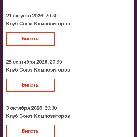
мелодию свои собственные интонации, настроение,
особенный драйв.
21 августа 2026,
20:30
Клуб Союз Композиторов
Спешите заказать билеты на концерт группы
«BluesCousins» прямо сейчас.
Билеты
25 сентября 2026,
20:30
Клуб Союз Композиторов
Билеты
3 октября 2026,
20:30
Клуб Союз Композиторов
Билеты