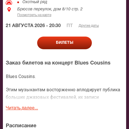
Охотный ряд
Брюсов переулок, дом 8/10 стр. 2
Посмотреть на карте
21 АВГУСТА 2026 - 20:30
ПТ
Другие даты
БИЛЕТЫ
Заказ билетов на концерт Blues Cousins
Blues Cousins.
Этим музыкантам восторженно аплодирует публика
больших джазовых фестивалей, их записи
мгновенно расходятся среди слушателей, а попасть
Читать далее...
на их выступление еще надо очень постараться. Они
– группа «BluesCousins» во главе с блистательным
Расписание
гитаристом Леваном Ломидзе, привносят в каждую