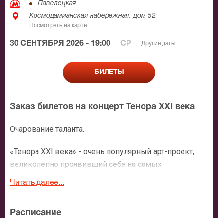
Павелецкая
Космодамианская набережная, дом 52
Посмотреть на карте
30 СЕНТЯБРЯ 2026 - 19:00
СР
Другие даты
БИЛЕТЫ
Заказ билетов на концерт Тенора XXI века
Очарование таланта.
«Тенора XXI века» - очень популярный арт-проект,
великолепно проявивший себя на самых
престижных сценах мира. Каждый из его артистов
Читать далее...
давно сделал блестящую сольную карьеру. И
объединившись, певцы являют миру настоящее
Расписание
вокальное чудо – играючи исполняя сложнейшие