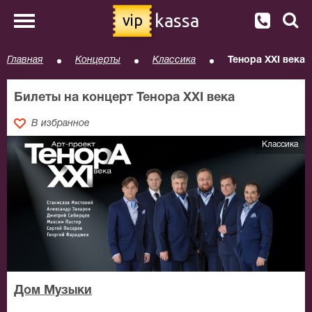
kassa
vip
Главная
Концерты
Классика
Тенора XXI века
Билеты на концерт Тенора XXI века
В избранное
Классика
Дом Музыки