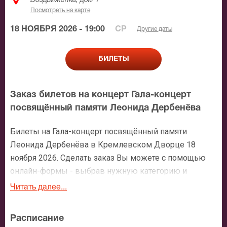
Воздвиженка, дом 1
Посмотреть на карте
18 НОЯБРЯ 2026 - 19:00
СР
Другие даты
БИЛЕТЫ
Заказ билетов на концерт Гала-концерт
посвящённый памяти Леонида Дербенёва
Билеты на Гала-концерт посвящённый памяти
Леонида Дербенёва в Кремлевском Дворце 18
ноября 2026. Сделать заказ Вы можете с помощью
онлайн-формы - выбрав нужную категорию и
количество мест, либо по нашему номеру телефона:
Читать далее...
+7 (495) 921-35-00. После оформления заявки с Вами
свяжется персональный менеджер и более чем
Расписание
подробно расскажет о мероприятии, о расположении