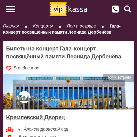
kassa
vip
Главная
Концерты
Поп и эстрада
Гала-
концерт посвящённый памяти Леонида Дербенёва
Билеты на концерт Гала-концерт
посвящённый памяти Леонида Дербенёва
В избранное
Поп и эстрада
Кремлевский Дворец
Александровский сад