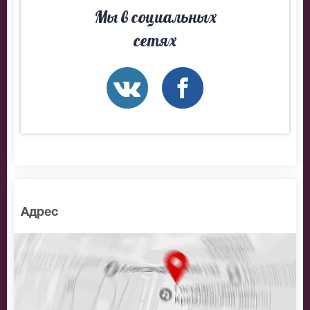
Мы в социальных
BitCoin
сетях
На нашем сайте всегда большой выбор билетов в
разные категории зрительного зала Кремлевский
Дворец. Если не удалось найти нужные билеты на
Гала-концерт посвящённый памяти Леонида
Дербенёва, позвоните нам в call-центр и мы
обязательно подберем Вам лучшие места по
доступной цене.
Адрес