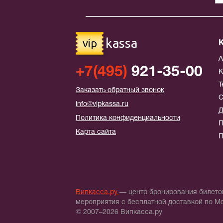
kassa
vip
+7(495)
921-35-00
К
Т
Заказать обратный звонок
С
info@vipkassa.ru
Д
Политика конфиденциальности
П
Карта сайта
П
Випкасса.ру
— центр бронирования билетов
мероприятия с бесплатной доставкой по М
© 2007–2026 Випкасса.ру