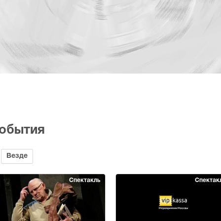
события
Везде
Спектакль
Спектак