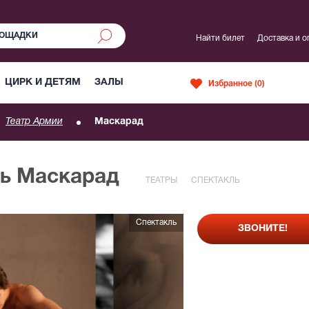
Найти билет
Доставка и о
ЦИРК И ДЕТЯМ
ЗАЛЫ
Избранное (
0
)
Театр Армии
Маскарад
ль Маскарад
ТЕАТРЫ
СПЕКТАКЛЬ
Спектакль
ЗВОНИТЕ!