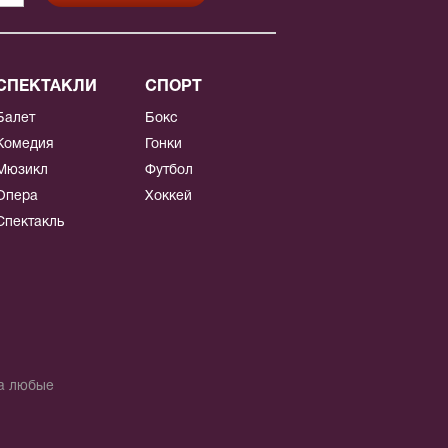
СПЕКТАКЛИ
СПОРТ
Балет
Бокс
Комедия
Гонки
Мюзикл
Футбол
Опера
Хоккей
Спектакль
на любые