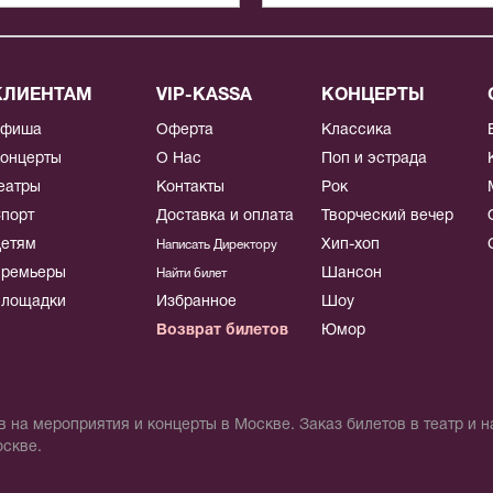
КЛИЕНТАМ
VIP-KASSA
КОНЦЕРТЫ
Афиша
Оферта
Классика
онцерты
О Нас
Поп и эстрада
еатры
Контакты
Рок
порт
Доставка и оплата
Творческий вечер
етям
Хип-хоп
Написать Директору
ремьеры
Шансон
Найти билет
лощадки
Избранное
Шоу
Возврат билетов
Юмор
 на мероприятия и концерты в Москве. Заказ билетов в театр и 
оскве.