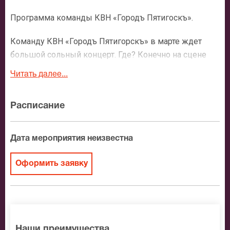
Программа команды КВН «Городъ Пятигоскъ».
Команду КВН «Городъ Пятигорскъ» в марте ждет
большой сольный концерт. Где? Конечно на сцене
московского молодежного центра «Планета КВН»!
Читать далее...
Так что, поклонники обладателей почти всех наград
клуба за 2013 год, собираемся!
Расписание
Всех, кто найдет, закажет и купит на концерт «Город
Пятигорск» билеты, ждут те самые репризы, над
Дата мероприятия неизвестна
которыми смеялись пол страны, сидя у экранов
телевизоров. Веселья и находчивости краснодарской
Оформить заявку
команде уж точно не занимать, а уж о музыкальности
и артистизме ее участников никто вообще не спорит.
А еще они умеют удивлять, остановив вдруг вихрь
шуток и экспромтов пронзительной историей, как на
Финале 2013. Им веришь – вот что главное, ведь они
Наши преимущества