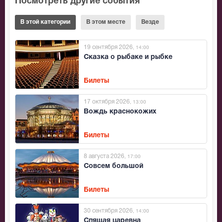
Посмотреть другие события
В этой категории
В этом месте
Везде
19 сентября 2026
, 14:00
Сказка о рыбаке и рыбке
Билеты
17 октября 2026
, 13:00
Вождь краснокожих
Билеты
8 августа 2026
, 17:00
Совсем большой
Билеты
30 сентября 2026
, 14:00
Спящая царевна