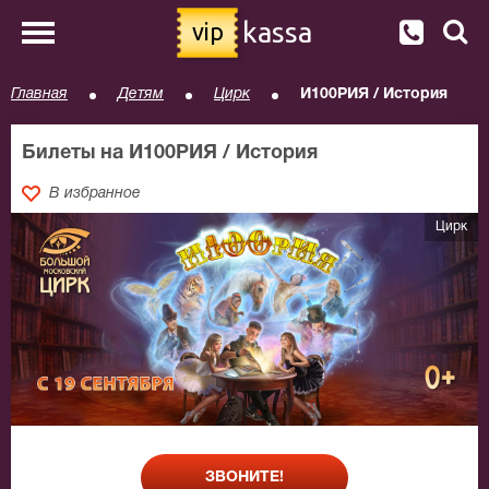
kassa
vip
Главная
Детям
Цирк
И100РИЯ / История
Билеты на И100РИЯ / История
В избранное
Цирк
ЗВОНИТЕ!