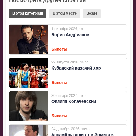
Посмотреть другие события
В этой категории
В этом месте
Везде
1 октября 2026
, 19:00
Борис Андрианов
Билеты
22 августа 2026
, 20:00
Кубанский казачий хор
Билеты
30 января 2027
, 19:00
Филипп Копачевский
Билеты
24 декабря 2026
, 19:00
Ансамбль солистов Эрмитаж