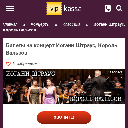
kassa
vip
Главная
Концерты
Классика
Иоганн Штраус,
Король Вальсов
Билеты на концерт Иоганн Штраус, Король
Вальсов
В избранное
Классика
ЗВОНИТЕ!