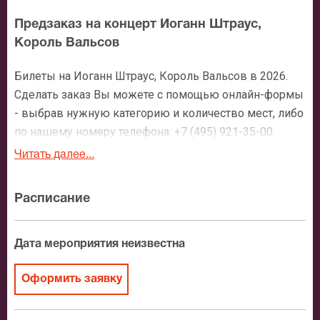
Предзаказ на концерт Иоганн Штраус,
Король Вальсов
Билеты на Иоганн Штраус, Король Вальсов в 2026.
Сделать заказ Вы можете с помощью онлайн-формы
- выбрав нужную категорию и количество мест, либо
по нашему номеру телефона: +7 (495) 921-35-00.
После оформления заявки с Вами свяжется
Читать далее...
персональный менеджер и более чем подробно
расскажет о мероприятии, о расположении мест в
Расписание
зрительном зале, о том как заказать билет и утвердит
адрес доставки.
Дата мероприятия неизвестна
Официальные билеты на Иоганн Штраус,
Король Вальсов
Оформить заявку
После бронирования билетов, ожидайте доставку по