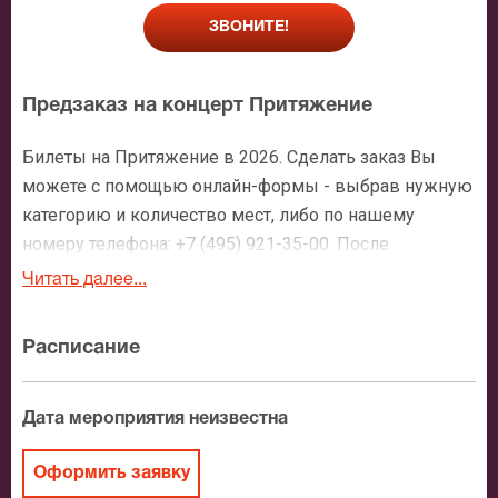
ЗВОНИТЕ!
Предзаказ на концерт Притяжение
Билеты на Притяжение в 2026. Сделать заказ Вы
можете с помощью онлайн-формы - выбрав нужную
категорию и количество мест, либо по нашему
номеру телефона: +7 (495) 921-35-00. После
оформления заявки с Вами свяжется персональный
Читать далее...
менеджер и более чем подробно расскажет о
мероприятии, о расположении мест в зрительном
Расписание
зале, о том как заказать билет и утвердит адрес
доставки.
Дата мероприятия неизвестна
Официальные билеты на Притяжение
Оформить заявку
После бронирования билетов, ожидайте доставку по