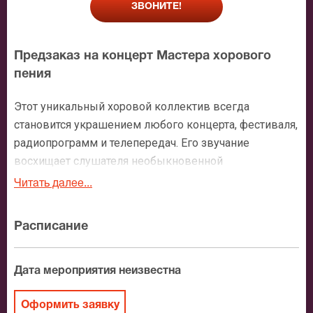
ЗВОНИТЕ!
Предзаказ на концерт Мастера хорового
пения
Этот уникальный хоровой коллектив всегда
становится украшением любого концерта, фестиваля,
радиопрограмм и телепередач. Его звучание
восхищает слушателя необыкновенной
слаженностью, богатейшей звуковой палитрой,
Читать далее...
тонкой передачей настроения любой исполняемой
композиции. Сегодня, впрочем, как и всегда,
Расписание
«Мастера хорового пения» - это творческий бренд, на
выступления которого стремятся попасть многие
слушатели.
Дата мероприятия неизвестна
Хор существует с 1928 года, но свое нынешнее
Оформить заявку