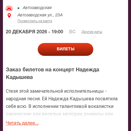
Автозаводская
Автозаводская ул., 23А
Посмотреть на карте
20 ДЕКАБРЯ 2026 - 19:00
ВС
Другие даты
БИЛЕТЫ
Заказ билетов на концерт Надежда
Кадышева
Стезя этой замечательной исполнительницы -
народная песня. Ей Надежда Кадышева посвятила
себя всю. В исполнении талантливой вокалистки
лирические или веселые мелодии, романсы или
песни современных авторов - обретают особое
Читать далее...
очарование и настроение.