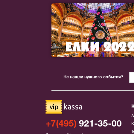
Не нашли нужного события?
kassa
vip
+7(495)
921-35-00
К
Т