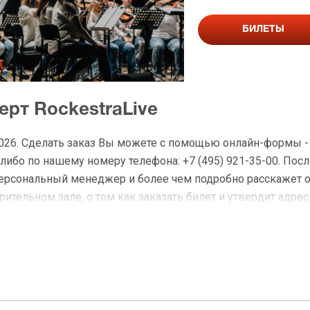
БИЛЕТЫ
ерт RockestraLive
 2026. Сделать заказ Вы можете с помощью онлайн-формы 
либо по нашему номеру телефона: +7 (495) 921-35-00. Посл
персональный менеджер и более чем подробно расскажет 
ительном зале, о том как заказать билет и утвердит адрес
а RockestraLive
 доставку по Москве в течение не более 2-х часов. Беспл
ределах МКАД возле метро или в пешей доступности. Оплат