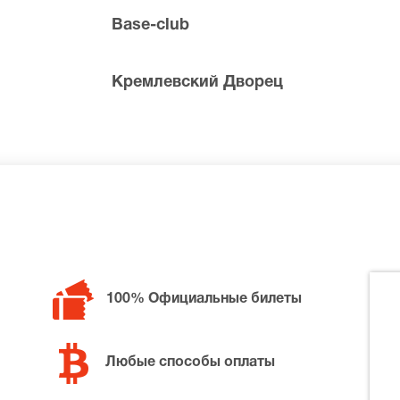
Base-club
Кремлевский Дворец
билетов в разные категории зрительного зала Base-club. 
straLive, позвоните нам в call-центр и мы обязательно по
100% Официальные билеты
Любые способы оплаты