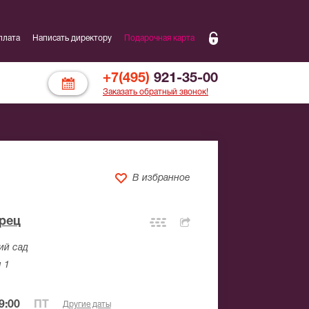
плата
Написать директору
Подарочная карта
+7(495)
921-35-00
Заказать обратный звонок!
В избранное
рец
ий сад
 1
9:00
ПТ
Другие даты