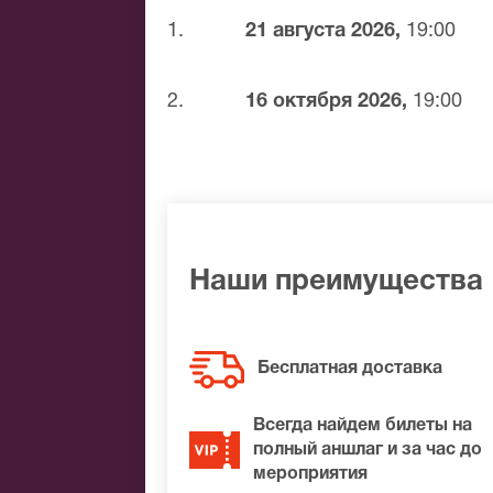
1.
21 августа 2026,
19:00
Банковской картой
Банковским переводом
Наличными
2.
16 октября 2026,
19:00
Яндекс.Деньги
Qiwi
Связной
BitCoin
На нашем сайте всегда большой выбор 
Наши преимущества
удалось найти нужные билеты на Rocke
лучшие места по доступной цене.
Бесплатная доставка
Всегда найдем билеты на
полный аншлаг и за час до
мероприятия