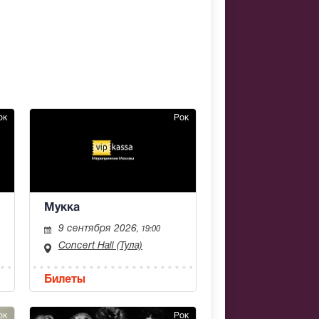
ок
Рок
Мукка
9 сентября 2026
, 19:00
Concert Hall (Тула)
Билеты
ок
Рок