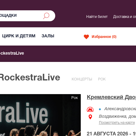
Найти билет
Доставка и о
ЦИРК И ДЕТЯМ
ЗАЛЫ
Избранное (
0
)
ckestraLive
RockestraLive
КОНЦЕРТЫ
РОК
Кремлевский Дво
Рок
Александровск
Воздвиженка, дом
Посмотреть на карте
21 АВГУСТА 2026 - 1