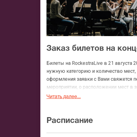
Заказ билетов на конц
Билеты на RockestraLive в 21 августа
нужную категорию и количество мест, 
оформления заявки с Вами свяжется 
мероприятии, о расположении мест в зр
Читать далее...
Официальные билеты н
После бронирования билетов, ожидайте
Расписание
доставка билетов осуществляется в п
Вы можете с помощью: