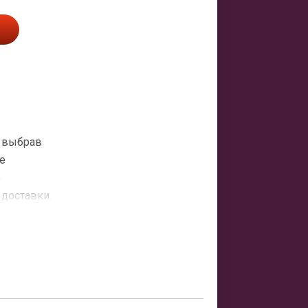
- выбрав
е
о
 доставки.
атная
ить заказ