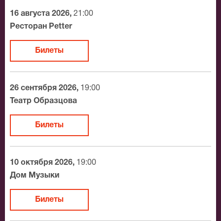
утвердит адрес доставки.
16 августа 2026,
21:00
Официальные билеты на Александр Шоуа
Ресторан Petter
После бронирования билетов, ожидайте доставку по
Билеты
Москве в течение не более 2-х часов. Бесплатная
доставка билетов осуществляется в пределах МКАД
возле метро или в пешей доступности. Оплатить
26 сентября 2026,
19:00
заказ Вы можете с помощью:
Театр Образцова
Банковской картой
Билеты
Банковским переводом
Наличными
Яндекс.Деньги
10 октября 2026,
19:00
Qiwi
Дом Музыки
Связной
BitCoin
Билеты
На нашем сайте всегда большой выбор билетов в