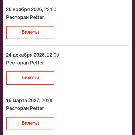
разные категории зрительного зала Ресторан Petter.
26 ноября 2026,
22:00
Если не удалось найти нужные билеты на Александр
Ресторан Petter
Шоуа, позвоните нам в call-центр и мы обязательно
подберем Вам лучшие места по доступной цене.
Билеты
24 декабря 2026,
22:00
Ресторан Petter
Билеты
16 марта 2027,
20:00
Ресторан Petter
Билеты