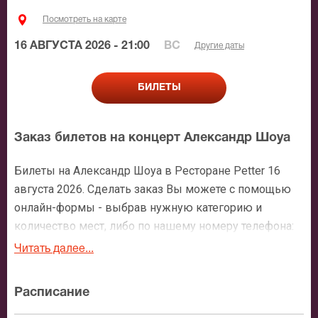
Посмотреть на карте
16 АВГУСТА 2026 - 21:00
ВС
Другие даты
БИЛЕТЫ
Заказ билетов на концерт Александр Шоуа
Билеты на Александр Шоуа в Ресторане Petter 16
августа 2026. Сделать заказ Вы можете с помощью
онлайн-формы - выбрав нужную категорию и
количество мест, либо по нашему номеру телефона:
+7 (495) 921-35-00. После оформления заявки с Вами
Читать далее...
свяжется персональный менеджер и более чем
подробно расскажет о мероприятии, о расположении
Расписание
мест в зрительном зале, о том как заказать билет и