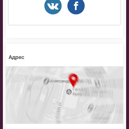
другом городе, поражает своей яркой
эмоциональностью и тонкостью прочтения
музыкальных партитур. Все, кто купят на концерт
Симфонического оркестра Мариинского театра
билеты, услышат произведения великих
композиторов в исполнении прославленных
музыкантов.
Адрес