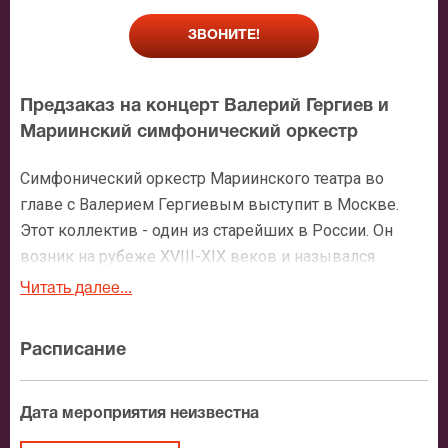
ЗВОНИТЕ!
Предзаказ на концерт Валерий Гергиев и
Мариинский симфонический оркестр
Симфонический оркестр Мариинского театра во
главе с Валерием Гергиевым выступит в Москве.
Этот коллектив - один из старейших в России. Он
возник на рубеже XVIII-XIX веков и назывался
оркестром Санкт-Петербургской Императорской
Читать далее...
оперы. В разные годы его состав выступал с
величайшими композиторами – Чайковским,
Расписание
Берлиозом, Рахманиновым, Вагнером, Сибелиусом,
Малером. Премьеры многих известных
музыкальных произведений были представлены
Дата мероприятия неизвестна
российской публике именно оркестром Мариинки.