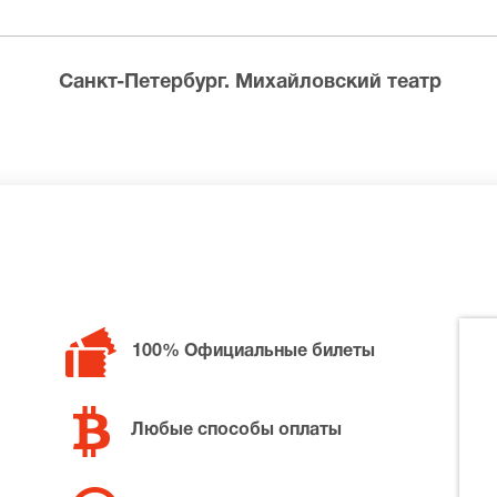
ределах МКАД возле метро или в пешей доступности. Оплат
Санкт-Петербург. Михайловский театр
 билетов в разные категории зрительного зала Михайловск
на Аида, позвоните нам в call-центр и мы обязательно по
100% Официальные билеты
Любые способы оплаты