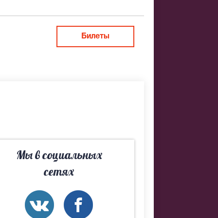
ить заказ
Билеты
ий театр.
дберем Вам
Мы в социальных
сетях