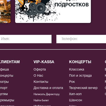
КЛИЕНТАМ
VIP-KASSA
КОНЦЕРТЫ
Афиша
Оферта
Классика
онцерты
О Нас
Поп и эстрада
еатры
Контакты
Рок
порт
Доставка и оплата
Творческий вечер
етям
Хип-хоп
Написать Директору
ремьеры
Шансон
Найти билет