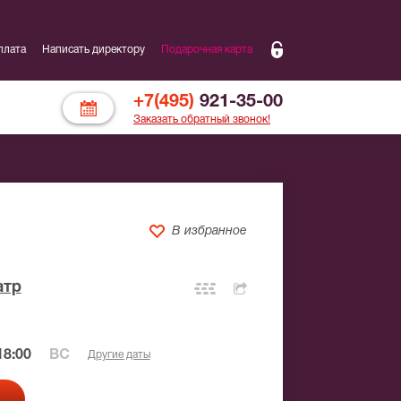
плата
Написать директору
Подарочная карта
+7(495)
921-35-00
Заказать обратный звонок!
В избранное
атр
18:00
ВС
Другие даты