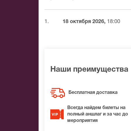
доставка билетов осуществляется в п
Вы можете с помощью:
1.
18 октября 2026,
18:00
Банковской картой
Банковским переводом
Наличными
Яндекс.Деньги
Qiwi
Связной
BitCoin
Наши преимущества
На нашем сайте всегда большой выбор
Если не удалось найти нужные билеты 
Бесплатная доставка
лучшие места по доступной цене.
Всегда найдем билеты на
полный аншлаг и за час до
мероприятия