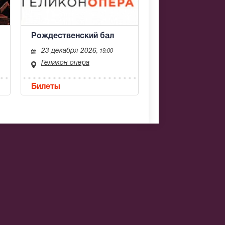
Рождественский бал
23 декабря 2026
, 19:00
Геликон опера
Билеты