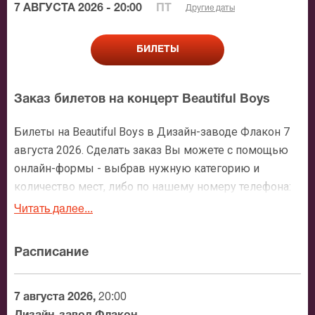
7 АВГУСТА 2026 - 20:00
ПТ
Другие даты
БИЛЕТЫ
Заказ билетов на концерт Beautiful Boys
Билеты на Beautiful Boys в Дизайн-заводе Флакон 7
августа 2026. Сделать заказ Вы можете с помощью
онлайн-формы - выбрав нужную категорию и
количество мест, либо по нашему номеру телефона:
+7 (495) 921-35-00. После оформления заявки с Вами
Читать далее...
свяжется персональный менеджер и более чем
подробно расскажет о мероприятии, о расположении
Расписание
мест в зрительном зале, о том как заказать билет и
утвердит адрес доставки.
7 августа 2026,
20:00
Официальные билеты на Beautiful Boys