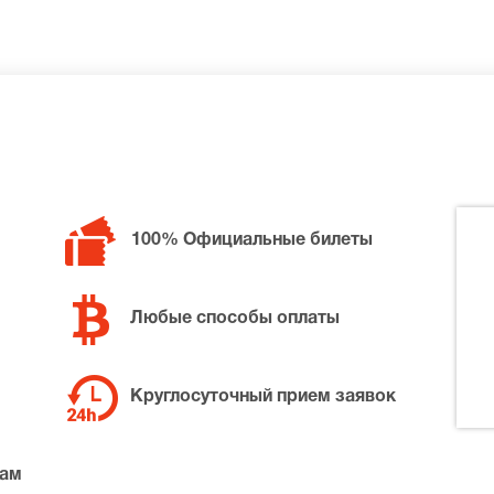
билетов в разные категории зрительного зала VK Stadium.
н, позвоните нам в call-центр и мы обязательно подбере
100% Официальные билеты
Любые способы оплаты
Круглосуточный прием заявок
там