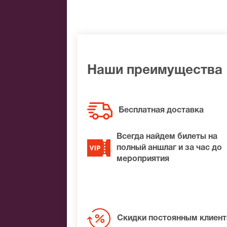
Банковским переводом
Наличными
Яндекс.Деньги
Qiwi
Связной
BitCoin
Наши преимущества
На нашем сайте всегда большой выбор 
удалось найти нужные билеты на Марти
Бесплатная доставка
места по доступной цене.
Всегда найдем билеты на
полный аншлаг и за час до
мероприятия
Скидки постоянным клиен