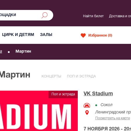
Найти билет
Доставка и о
ЦИРК И ДЕТЯМ
ЗАЛЫ
Избранное (
0
)
а
Мартин
 Мартин
КОНЦЕРТЫ
ПОП И ЭСТРАДА
VK Stadium
Поп и эстрада
Сокол
Ленинградский пр
Посмотреть на карте
7 НОЯБРЯ 2026 - 20: