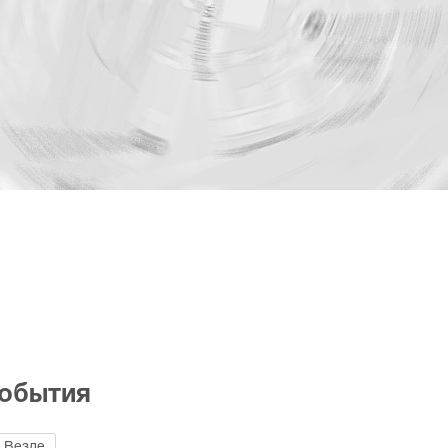
события
Везде