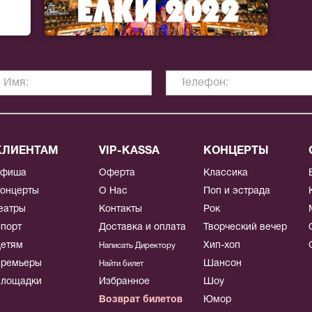
КЛИЕНТАМ
VIP-KASSA
КОНЦЕРТЫ
Афиша
Оферта
Классика
онцерты
О Нас
Поп и эстрада
еатры
Контакты
Рок
порт
Доставка и оплата
Творческий вечер
етям
Хип-хоп
Написать Директору
ремьеры
Шансон
Найти билет
лощадки
Избранное
Шоу
Возврат билетов
Юмор