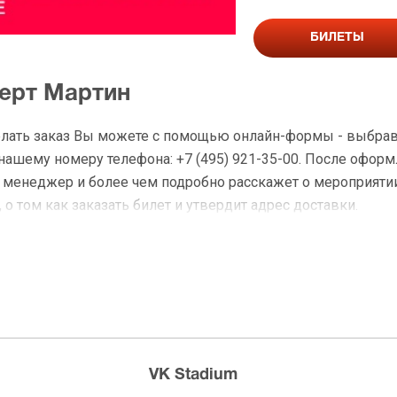
БИЛЕТЫ
церт Мартин
делать заказ Вы можете с помощью онлайн-формы - выбра
 нашему номеру телефона: +7 (495) 921-35-00. После офор
 менеджер и более чем подробно расскажет о мероприятии
о том как заказать билет и утвердит адрес доставки.
на Мартин
 доставку по Москве в течение не более 2-х часов. Беспл
ределах МКАД возле метро или в пешей доступности. Оплат
VK Stadium