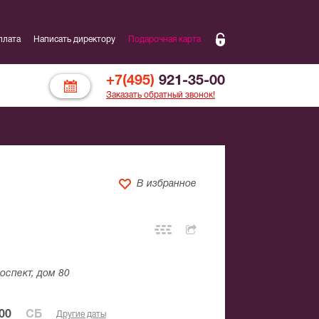
плата
Написать директору
Подарочная карта
+7(495)
921-35-00
Заказать обратный звонок!
В избранное
оспект, дом 80
00
СБ
Другие даты