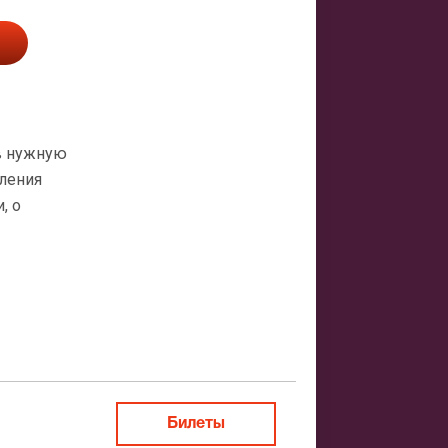
в нужную
мления
, о
атная
ить заказ
Билеты