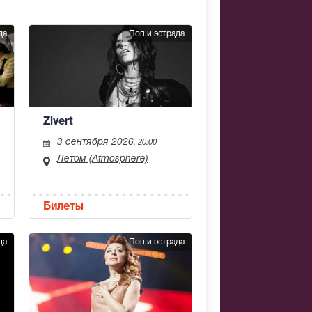
да
Поп и эстрада
Zivert
3 сентября 2026
, 20:00
Летом (Atmosphere)
Билеты
да
Поп и эстрада