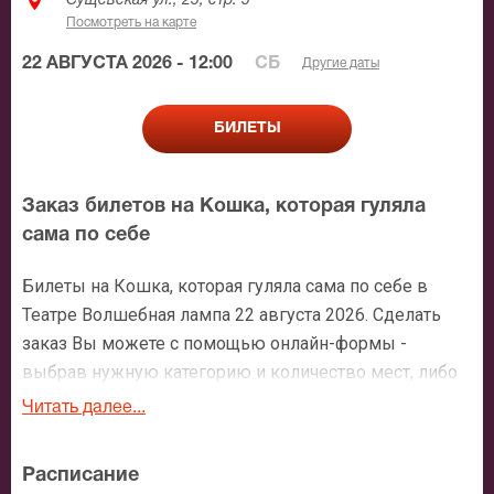
Сущёвская ул., 25, стр. 5
Посмотреть на карте
22 АВГУСТА 2026 - 12:00
СБ
Другие даты
БИЛЕТЫ
Заказ билетов на Кошка, которая гуляла
сама по себе
Билеты на Кошка, которая гуляла сама по себе в
Театре Волшебная лампа 22 августа 2026. Сделать
заказ Вы можете с помощью онлайн-формы -
выбрав нужную категорию и количество мест, либо
по нашему номеру телефона: +7 (495) 921-35-00.
Читать далее...
После оформления заявки с Вами свяжется
персональный менеджер и более чем подробно
Расписание
расскажет о мероприятии, о расположении мест в