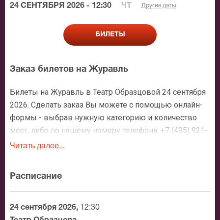
24 СЕНТЯБРЯ 2026 - 12:30
ЧТ
Другие даты
БИЛЕТЫ
Заказ билетов на Журавль
Билеты на Журавль в Театр Образцовой 24 сентября
2026. Сделать заказ Вы можете с помощью онлайн-
формы - выбрав нужную категорию и количество
мест, либо по нашему номеру телефона: +7 (495) 921-
35-00. После оформления заявки с Вами свяжется
Читать далее...
персональный менеджер и более чем подробно
расскажет о мероприятии, о расположении мест в
Расписание
зрительном зале, о том как заказать билет и утвердит
адрес доставки.
24 сентября 2026,
12:30
Официальные билеты на Журавль