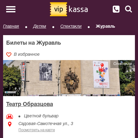
kassa
vip
Главная
Детям
Спектакли
Журавль
Билеты на Журавль
В избранное
Спектакли
Театр Образцова
Цветной бульвар
Садовая-Самотечная ул., 3
Посмотреть на карте