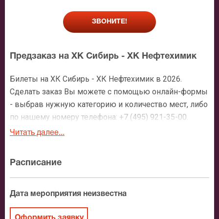
ЗВОНИТЕ!
Предзаказ на ХК Сибирь - ХК Нефтехимик
Билеты на ХК Сибирь - ХК Нефтехимик в 2026.
Сделать заказ Вы можете с помощью онлайн-формы
- выбрав нужную категорию и количество мест, либо
по нашему номеру телефона: +7 (495) 921-35-00.
После оформления заявки с Вами свяжется
Читать далее...
персональный менеджер и более чем подробно
расскажет о мероприятии, о расположении мест в
Расписание
зрительном зале, о том как заказать билет и утвердит
адрес доставки.
Дата мероприятия неизвестна
Официальные билеты на ХК Сибирь - ХК
Нефтехимик
Оформить заявку