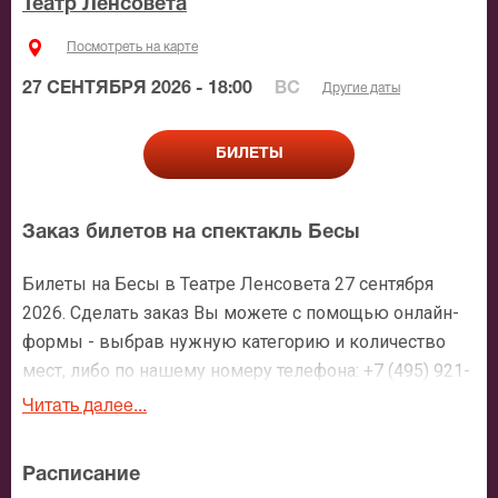
Театр Ленсовета
Посмотреть на карте
27 СЕНТЯБРЯ 2026 - 18:00
ВС
Другие даты
БИЛЕТЫ
Заказ билетов на спектакль Бесы
Билеты на Бесы в Театре Ленсовета 27 сентября
2026. Сделать заказ Вы можете с помощью онлайн-
формы - выбрав нужную категорию и количество
мест, либо по нашему номеру телефона: +7 (495) 921-
35-00. После оформления заявки с Вами свяжется
Читать далее...
персональный менеджер и более чем подробно
расскажет о мероприятии, о расположении мест в
Расписание
зрительном зале, о том как заказать билет и утвердит