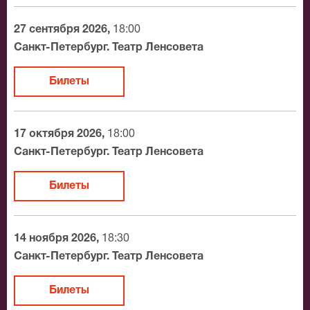
адрес доставки.
27 сентября 2026,
18:00
Официальные билеты на Бесы
Санкт-Петербург. Театр Ленсовета
После бронирования билетов, ожидайте доставку по
Билеты
Москве в течение не более 2-х часов. Бесплатная
доставка билетов осуществляется в пределах МКАД
возле метро или в пешей доступности. Оплатить
17 октября 2026,
18:00
заказ Вы можете с помощью:
Санкт-Петербург. Театр Ленсовета
Банковской картой
Билеты
Банковским переводом
Наличными
Яндекс.Деньги
14 ноября 2026,
18:30
Qiwi
Санкт-Петербург. Театр Ленсовета
Связной
BitCoin
Билеты