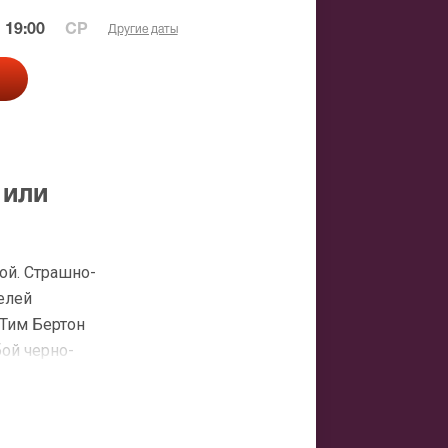
 19:00
СР
Другие даты
 или
ой. Страшно-
елей
 Тим Бертон
ой черно-
билеты на
их любым