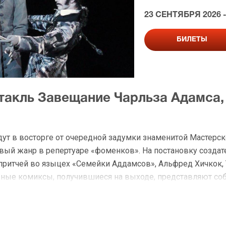
23 СЕНТЯБРЯ 2026 -
БИЛЕТЫ
ктакль Завещание Чарльза Адамса,
т в восторге от очередной задумки знаменитой Мастерск
ый жанр в репертуаре «фоменков». На постановку создат
притчей во языцех «Семейки Аддамсов», Альфред Хичкок,
ьные комиксы, получившиеся на выходе, представляют соб
акие же черно-белые темы. Вы можете уже сегодня купить 
, или Дом семи повешенных» на нашем сайте и оплатить 