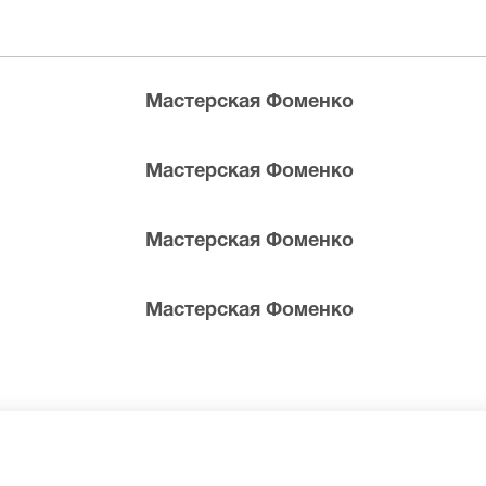
о.
Мастерская Фоменко
ктакль вышел ярким и захватывающим. В нем используетс
ны атрибуты загробных повествований. Здесь и призраки, 
Мастерская Фоменко
ичные совы. Билеты на «Завещание Чарльза Адамса, или 
стите.
Мастерская Фоменко
Мастерская Фоменко