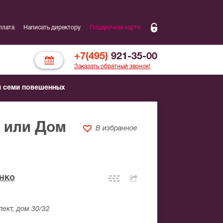
плата
Написать директору
Подарочная карта
+7(495)
921-35-00
Заказать обратный звонок!
м семи повешенных
, или Дом
В избранное
нко
ект, дом 30/32