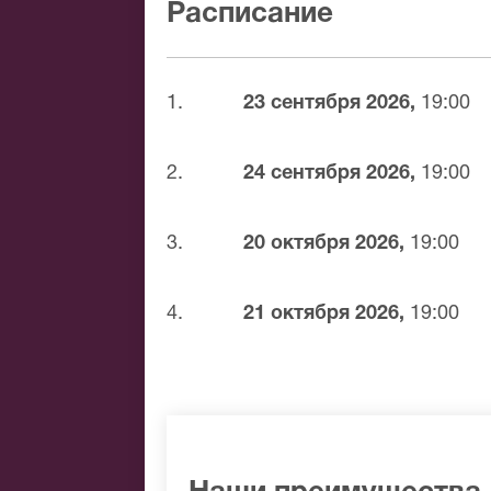
Расписание
наличными курьеру;
банковской картой;
электронными деньгами и не тольк
1.
23 сентября 2026,
19:00
Несмотря на минимализм в цвете, спе
палитра визуальных трюков, где собра
2.
24 сентября 2026,
19:00
и летающие гробы и пугающе реалист
повешенных» уже в продаже, не пропу
3.
20 октября 2026,
19:00
4.
21 октября 2026,
19:00