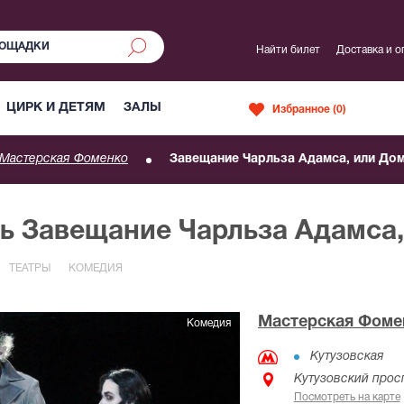
Найти билет
Доставка и о
ЦИРК И ДЕТЯМ
ЗАЛЫ
Избранное (
0
)
Мастерская Фоменко
Завещание Чарльза Адамса, или До
ль Завещание Чарльза Адамса
ТЕАТРЫ
КОМЕДИЯ
Мастерская Фоме
Комедия
Кутузовская
Кутузовский просп
Посмотреть на карте