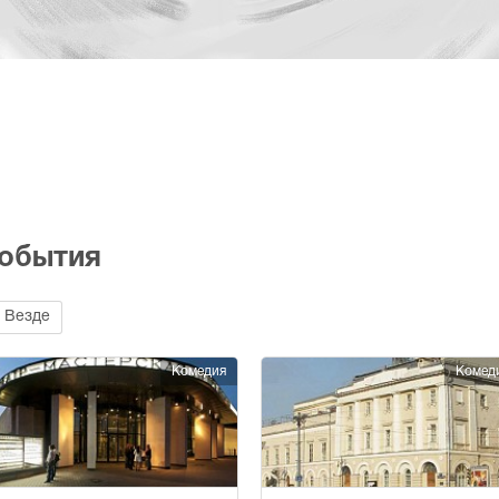
события
Везде
Комедия
Комед