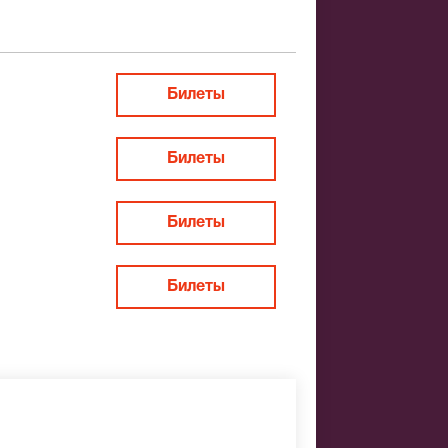
Билеты
я вся
и памятники,
Билеты
Дом семи
Билеты
Билеты