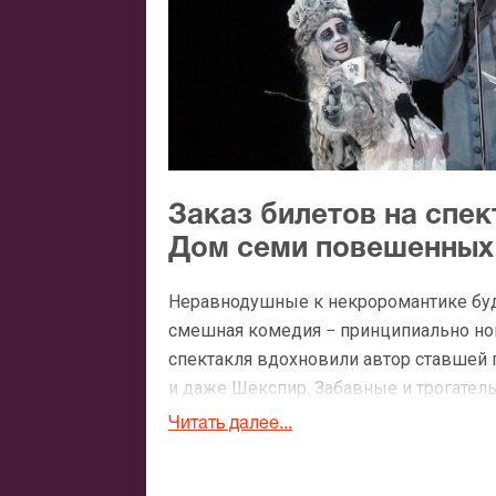
Заказ билетов на спе
Дом семи повешенных
Неравнодушные к некроромантике буду
смешная комедия − принципиально нов
спектакля вдохновили автор ставшей 
и даже Шекспир. Забавные и трогател
белое кино, где ведутся диалоги на т
Читать далее...
спектакль «Завещание Чарльза Адамса
способом: