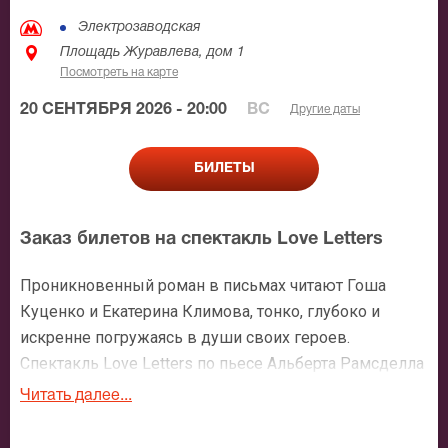
Электрозаводская
Площадь Журавлева, дом 1
Посмотреть на карте
20 СЕНТЯБРЯ 2026 - 20:00
ВС
Другие даты
БИЛЕТЫ
Заказ билетов на спектакль Love Letters
Проникновенный роман в письмах читают Гоша
Куценко и Екатерина Климова, тонко, глубоко и
искренне погружаясь в души своих героев.
Спектакль Love Letters по пьесе Альберта Рамсделла
Генри - о двоих, которые пишут друг другу всю
Читать далее...
жизнь, но их судьбы по какой-то нелепой
случайности так и не пересекаются.