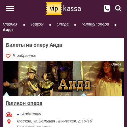
kassa
vip
Главная
Театры
Опера
Геликон опера
Аида
Билеты на оперу Аида
В избранное
Опера
Геликон опера
Арбатская
Москва, ул.Большая Никитская, д.19/16