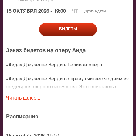
Посмотреть на карте
15 ОКТЯБРЯ 2026 - 19:00
ЧТ
Другие даты
БИЛЕТЫ
Заказ билетов на оперу Аида
«Аида» Джузеппе Верди в Геликон-опера.
«Аида» Джузеппе Верди по праву считается одним из
шедевров оперного искусства. Этот спектакль с
успехом идет на сценах лучших театров мира,
Читать далее...
заглавные партии в нем исполняют выдающиеся
певцы. Билеты на оперу «Аида» «перенесут» зрителя
Расписание
в далекое прошлое..
Фивы и Мемфис. Времена правления фараонов. Дочь