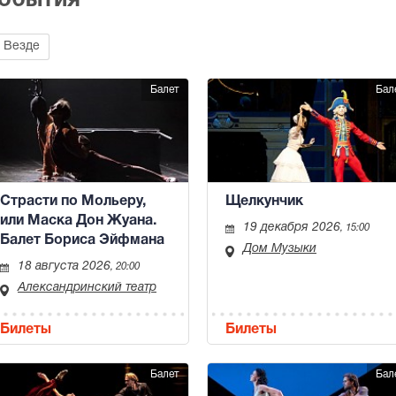
события
Везде
Балет
Бал
Страсти по Мольеру,
Щелкунчик
или Маска Дон Жуана.
19 декабря 2026
, 15:00
Балет Бориса Эйфмана
Дом Музыки
18 августа 2026
, 20:00
Александринский театр
Билеты
Билеты
Балет
Бал