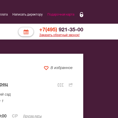
плата
Написать директору
Подарочная карта
+7(495)
921-35-00
Заказать обратный звонок!
В избранное
рец
ий сад
 1
:00
СР
Другие даты