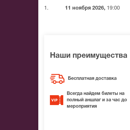
графа Альберта, не может вынести изве
1.
11 ноября 2026,
19:00
виллисой, призраком, в которых пре
облике она спасает своего возлюбленн
эту историю языком танца и музыки.
Кремлевский балет представляет спект
постановке использована хореография 
«Жизель» билеты, увидит одно из сам
Наши преимущества
Бесплатная доставка
Всегда найдем билеты на
полный аншлаг и за час до
мероприятия