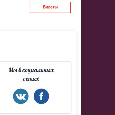
тся
Билеты
новом
т зрителям
 Петров. В
 балет
Мы в социальных
сетях