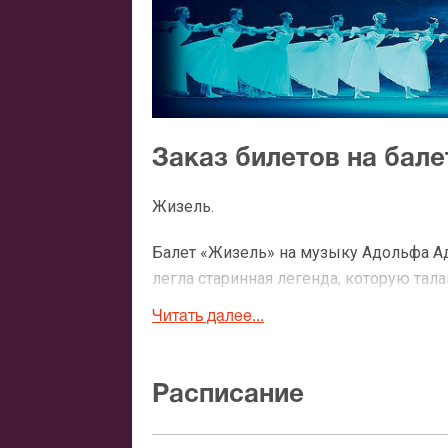
Заказ билетов на бал
Жизель.
Балет «Жизель» на музыку Адольфа Ад
легла старинная легенда, которую тал
Гейне. Полное название произведения 
Читать далее...
Коралли, Анри Сен-Жорж. Премьера бал
началось триумфальное шествие музык
новая постановка известного балета, 
Расписание
откроют зрителям
Билеты на «Жизель»