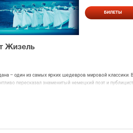
БИЛЕТЫ
ет Жизель
ана – один из самых ярких шедевров мировой классики. В
антливо пересказал знаменитый немецкий поэт и публицист
«Жизель, или Виллисы». Авторы либретто, Теофиль Готье,
ета состоялась в 1841 году на сцене парижской Гранд-Опе
ального спектакля по всему миру. В 1884 году в России 
которую осуществил Мариус Петипа.
 мир сказок и легенд. Прекрасная Жизель, отдав свое сер