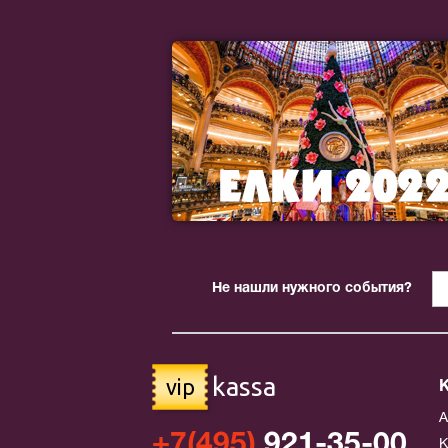
Не нашли нужного события?
kassa
vip
+7(495)
921-35-00
К