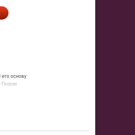
 его основу
 Генрих
 Жан
ра. Затем
выходит
дце в руки