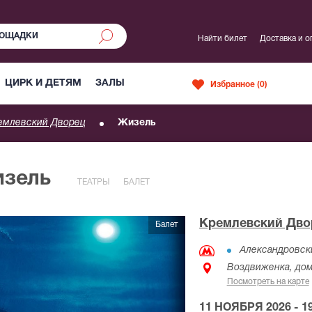
Найти билет
Доставка и о
ЦИРК И ДЕТЯМ
ЗАЛЫ
Избранное (
0
)
емлевский Дворец
Жизель
изель
ТЕАТРЫ
БАЛЕТ
Кремлевский Дво
Балет
Александровск
Воздвиженка, дом
Посмотреть на карте
11 НОЯБРЯ 2026 - 19