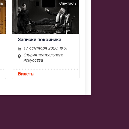
ль
Спектакль
Записки покойника
17 сентября 2026
, 19:00
Студия театрального
искусства
Билеты