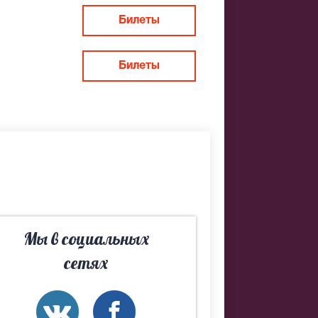
 себе под
Билеты
ева,
Билеты
идворного
и был шутом
а,
Мы в социальных
сетях