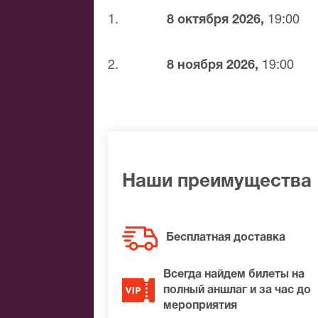
Светлейший князь Меньшиков постепен
1.
8 октября 2026,
19:00
нос, а фрейлина Головкина поет дово
Купившие билеты «Шут Балакирев» уви
2.
8 ноября 2026,
19:00
который одарен острым умом, потряса
шута любимцем публики. Во время пр
императрицы Анны Иоанновны. Вы мо
воспользовавшись услугой онлайн-бр
Наши преимущества
Бесплатная доставка
Всегда найдем билеты на
полный аншлаг и за час до
мероприятия