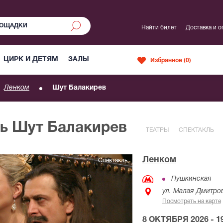
Найти билет
Доставка и о
ЦИРК И ДЕТЯМ
ЗАЛЫ
Избранное (
0
)
Ленком
Шут Балакирев
ль Шут Балакирев
ТЕАТРЫ
СПЕКТАКЛЬ
Ленком
Спектакль
Пушкинская
ул. Малая Дмитров
Посмотреть на карте
8 ОКТЯБРЯ 2026 - 19