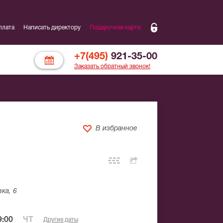
плата
Написать директору
Подарочная карта
+7(495)
921-35-00
Заказать обратный звонок!
В избранное
ка, 6
:00
ЧТ
Другие даты