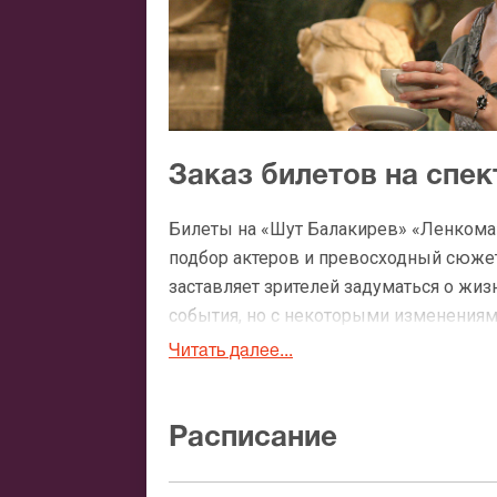
Заказ билетов на спе
Билеты на «Шут Балакирев» «Ленкома
подбор актеров и превосходный сюжет
заставляет зрителей задуматься о жи
события, но с некоторыми изменениям
I. Иван оказался замешан в деле о с
Читать далее...
неприглядный Рогервик.
«Шут Балакирев» в «Ленкоме» покажет 
Расписание
переживает о будущем России. После с
мало что понимала в управлении госуд