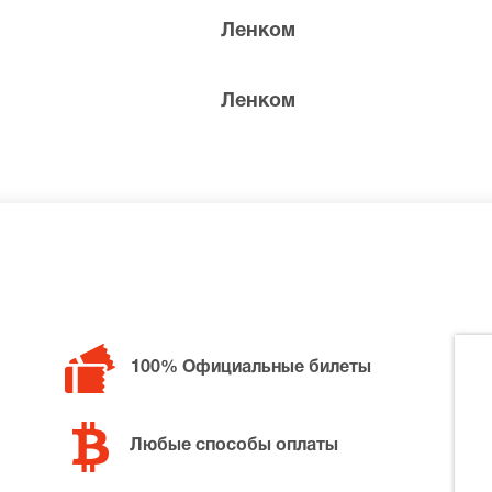
но спивается, обер-прокурор Ягужинский что-то бормочет
Ленком
льно фривольные песенки.
дят выходца из старого дворянского рода – шута Балакир
Ленком
ющим чувством юмора и отвагой. Эти качества делают пр
авления Екатерины I Балакирев был возвращен ко двору 
жете приобрести на
в кассе театр
«Шут Балакирев» билеты
онирования.
100% Официальные билеты
Любые способы оплаты