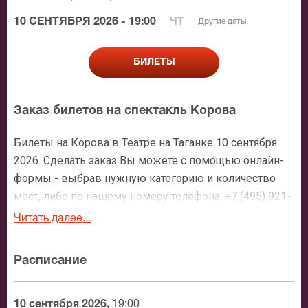
10 СЕНТЯБРЯ 2026 - 19:00
ЧТ
Другие даты
БИЛЕТЫ
Заказ билетов на спектакль Корова
Билеты на Корова в Театре на Таганке 10 сентября
2026. Сделать заказ Вы можете с помощью онлайн-
формы - выбрав нужную категорию и количество
мест, либо по нашему номеру телефона: +7 (495) 921-
35-00. После оформления заявки с Вами свяжется
Читать далее...
персональный менеджер и более чем подробно
расскажет о мероприятии, о расположении мест в
Расписание
зрительном зале, о том как заказать билет и утвердит
адрес доставки.
10 сентября 2026,
19:00