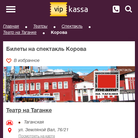
kassa
vip
Главная
Театры
Спектакль
Театр на Таганке
Корова
Билеты на спектакль Корова
В избранное
Спектакль
Театр на Таганке
Таганская
ул. Земляной Вал, 76/21
Посмотреть на карте