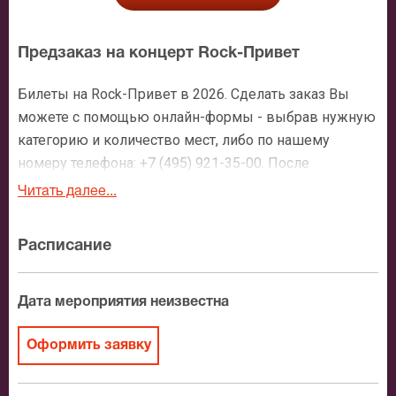
Предзаказ на концерт Rock-Привет
Билеты на Rock-Привет в 2026. Сделать заказ Вы
можете с помощью онлайн-формы - выбрав нужную
категорию и количество мест, либо по нашему
номеру телефона: +7 (495) 921-35-00. После
оформления заявки с Вами свяжется персональный
Читать далее...
менеджер и более чем подробно расскажет о
мероприятии, о расположении мест в зрительном
Расписание
зале, о том как заказать билет и утвердит адрес
доставки.
Дата мероприятия неизвестна
Официальные билеты на Rock-Привет
Оформить заявку
После бронирования билетов, ожидайте доставку по
Москве в течение не более 2-х часов. Бесплатная