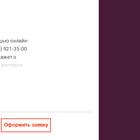
ощью онлайн-
 921-35-00.
кажет о
 доставки.
атная
ить заказ
Оформить заявку