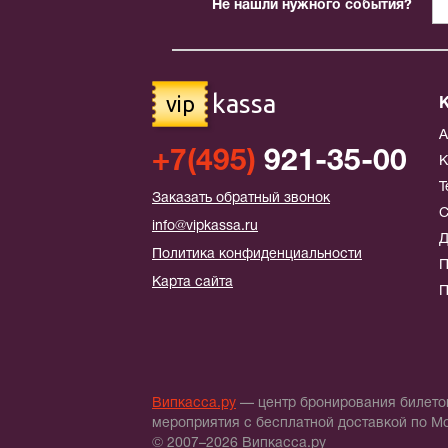
Не нашли нужного события?
kassa
vip
+7(495)
921-35-00
К
Т
Заказать обратный звонок
С
info@vipkassa.ru
Д
Политика конфиденциальности
П
Карта сайта
П
Випкасса.ру
— центр бронирования билетов
мероприятия с бесплатной доставкой по М
© 2007–2026 Випкасса.ру