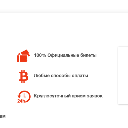
билетов в разные категории зрительного зала Малый теат
т одиночества (Гастроли), позвоните нам в call-центр и м
100% Официальные билеты
ной цене.
Любые способы оплаты
Круглосуточный прием заявок
там