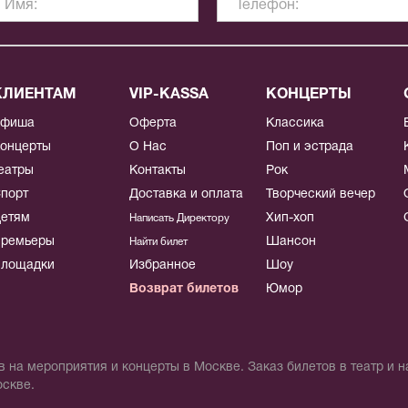
КЛИЕНТАМ
VIP-KASSA
КОНЦЕРТЫ
Афиша
Оферта
Классика
онцерты
О Нас
Поп и эстрада
еатры
Контакты
Рок
порт
Доставка и оплата
Творческий вечер
етям
Хип-хоп
Написать Директору
ремьеры
Шансон
Найти билет
лощадки
Избранное
Шоу
Возврат билетов
Юмор
 на мероприятия и концерты в Москве. Заказ билетов в театр и 
оскве.