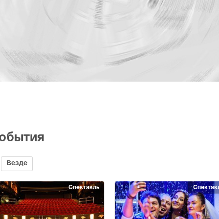
события
Везде
Спектакль
Спектак