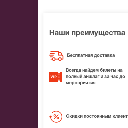
Наличными
Яндекс.Деньги
Qiwi
Связной
BitCoin
Наши преимущества
На нашем сайте всегда большой выбор 
удалось найти нужные билеты на Сто ле
Бесплатная доставка
подберем Вам лучшие места по доступ
Всегда найдем билеты на
полный аншлаг и за час до
мероприятия
Скидки постоянным клиен