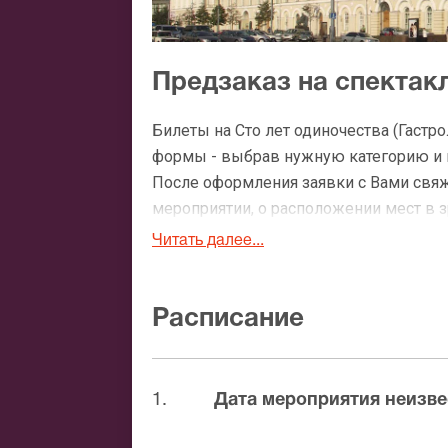
Предзаказ на спектакл
Билеты на Сто лет одиночества (Гастр
формы - выбрав нужную категорию и ко
После оформления заявки с Вами свя
мероприятии, о расположении мест в зр
Читать далее...
Официальные билеты н
После бронирования билетов, ожидайте
Расписание
доставка билетов осуществляется в п
Вы можете с помощью:
1.
Дата мероприятия неизве
Банковской картой
Банковским переводом