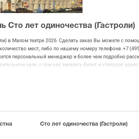
ь Сто лет одиночества (Гастроли)
оли) в Малом театре 2026. Сделать заказ Вы можете с пом
личество мест, либо по нашему номеру телефона: +7 (495)
жется персональный менеджер и более чем подробно расс
ительном зале, о том как заказать билет и утвердит адрес
а Сто лет одиночества (Гастроли)
 доставку по Москве в течение не более 2-х часов. Беспл
ределах МКАД возле метро или в пешей доступности. Оплат
стна
Сто лет одиночества (Гастроли)