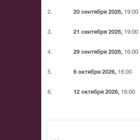
Банковским переводом
Наличными
2.
20 сентября 2026,
19:00
Яндекс.Деньги
Qiwi
3.
21 сентября 2026,
19:00
Связной
BitCoin
4.
29 сентября 2026,
16:00
На нашем сайте всегда большой выбор 
найти нужные билеты на Волна, позвон
доступной цене.
5.
6 октября 2026,
16:00
6.
12 октября 2026,
16:00