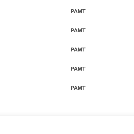
РАМТ
РАМТ
РАМТ
билетов в разные категории зрительного зала РАМТ. Если
ите нам в call-центр и мы обязательно подберем Вам лучш
РАМТ
РАМТ