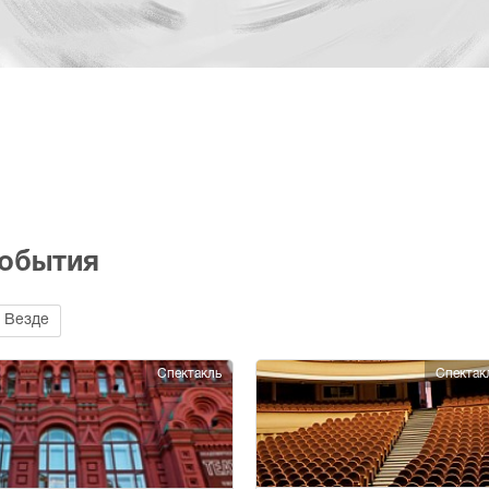
события
Везде
Спектакль
Спектак