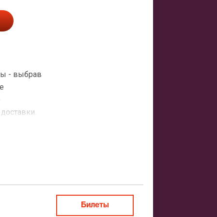
мы - выбрав
е
о
 доставки.
атная
ить заказ
Билеты