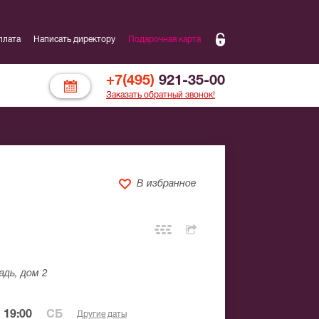
плата
Написать директору
Подарочная карта
+7(495)
921-35-00
Заказать обратный звонок!
В избранное
адь, дом 2
 19:00
СБ
Другие даты