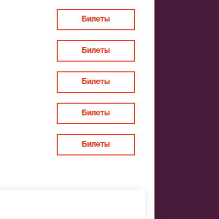
Билеты
Билеты
Билеты
 не удалось
ие места по
Билеты
Билеты