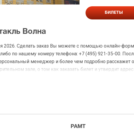
БИЛЕТЫ
такль Волна
ря 2026. Сделать заказ Вы можете с помощью онлайн-фор
либо по нашему номеру телефона: +7 (495) 921-35-00. Посл
персональный менеджер и более чем подробно расскажет 
ительном зале, о том как заказать билет и утвердит адрес
на Волна
 доставку по Москве в течение не более 2-х часов. Беспл
ределах МКАД возле метро или в пешей доступности. Оплат
РАМТ