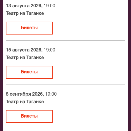
13 августа 2026,
19:00
Официальные билеты на Шестеро любимых
Театр на Таганке
После бронирования билетов, ожидайте доставку по
Билеты
Москве в течение не более 2-х часов. Бесплатная
доставка билетов осуществляется в пределах МКАД
возле метро или в пешей доступности. Оплатить
15 августа 2026,
19:00
заказ Вы можете с помощью:
Театр на Таганке
Банковской картой
Билеты
Банковским переводом
Наличными
Яндекс.Деньги
8 сентября 2026,
19:00
Qiwi
Театр на Таганке
Связной
BitCoin
Билеты
На нашем сайте всегда большой выбор билетов в