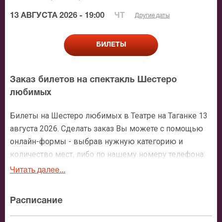
13 АВГУСТА 2026 - 19:00
ЧТ
Другие даты
БИЛЕТЫ
Заказ билетов на спектакль Шестеро
любимых
Билеты на Шестеро любимых в Театре на Таганке 13
августа 2026. Сделать заказ Вы можете с помощью
онлайн-формы - выбрав нужную категорию и
количество мест, либо по нашему номеру телефона:
+7 (495) 921-35-00. После оформления заявки с Вами
Читать далее...
свяжется персональный менеджер и более чем
подробно расскажет о мероприятии, о расположении
Расписание
мест в зрительном зале, о том как заказать билет и
утвердит адрес доставки.