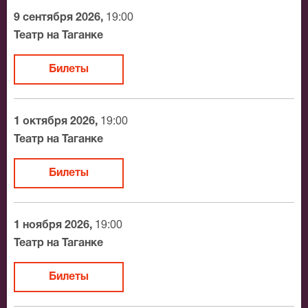
разные категории зрительного зала Театр на Таганке.
9 сентября 2026,
19:00
Если не удалось найти нужные билеты на Шестеро
Театр на Таганке
любимых, позвоните нам в call-центр и мы
обязательно подберем Вам лучшие места по
Билеты
доступной цене.
1 октября 2026,
19:00
Театр на Таганке
Билеты
1 ноября 2026,
19:00
Театр на Таганке
Билеты