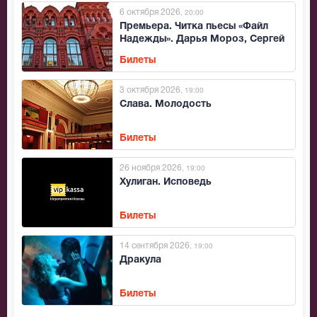
6 октября 2026
, 20:00
Премьера. Читка пьесы «Файл
Надежды». Дарья Мороз, Сергей
Шнуров и автор Александр
Билеты
Цыпкин.
3 октября 2026
, 19:00
Слава. Молодость
Билеты
26 ноября 2026
, 19:00
Хулиган. Исповедь
Билеты
14 сентября 2026
, 19:00
Дракула
Билеты