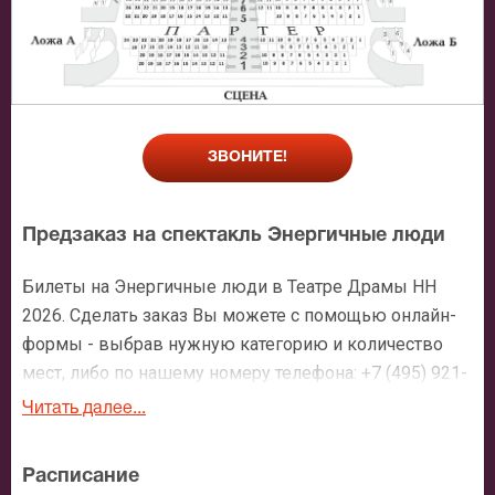
ЗВОНИТЕ!
Предзаказ на спектакль Энергичные люди
Билеты на Энергичные люди в Театре Драмы НН
2026. Сделать заказ Вы можете с помощью онлайн-
формы - выбрав нужную категорию и количество
мест, либо по нашему номеру телефона: +7 (495) 921-
35-00. После оформления заявки с Вами свяжется
Читать далее...
персональный менеджер и более чем подробно
расскажет о мероприятии, о расположении мест в
Расписание
зрительном зале, о том как заказать билет и утвердит