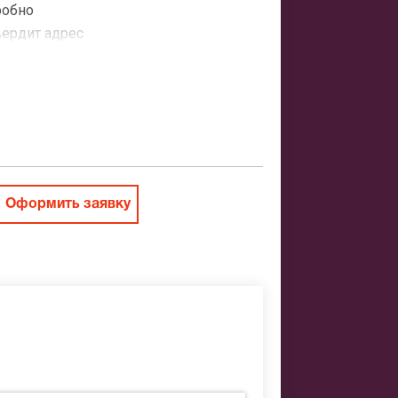
робно
вердит адрес
атная
ить заказ
Оформить заявку