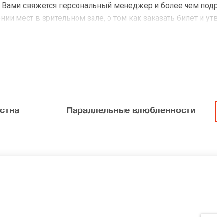
с Вами свяжется персональный менеджер и более чем под
ии мест в зрительном зале, о том как заказать билет и ут
на Параллельные влюбленности
 доставку по Москве в течение не более 2-х часов. Беспл
ределах МКАД возле метро или в пешей доступности. Оплат
стна
Параллельные влюбленности