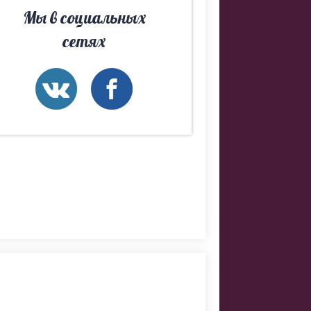
ы НН. Если
Мы в социальных
мы
сетях