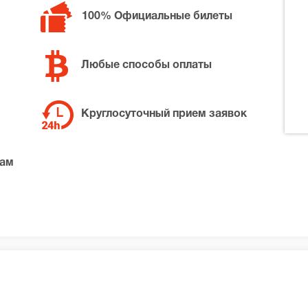
 билетов в разные категории зрительного зала Театр Драм
100% Официальные билеты
араллельные влюбленности, позвоните нам в call-центр и 
та по доступной цене.
Любые способы оплаты
Круглосуточный прием заявок
там