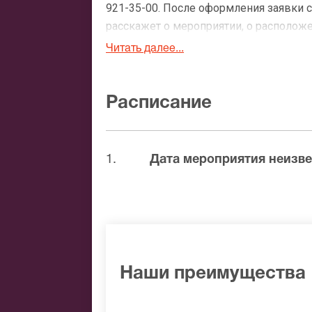
921-35-00. После оформления заявки 
расскажет о мероприятии, о расположен
доставки.
Читать далее...
Официальные билеты 
Расписание
После бронирования билетов, ожидайте
доставка билетов осуществляется в п
Вы можете с помощью:
1.
Дата мероприятия неизве
Банковской картой
Банковским переводом
Наличными
Яндекс.Деньги
Qiwi
Связной
Наши преимущества
BitCoin