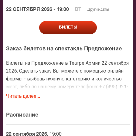
22 СЕНТЯБРЯ 2026 - 19:00
ВТ
Другие даты
БИЛЕТЫ
Заказ билетов на спектакль Предложение
Билеты на Предложение в Театре Армии 22 сентября
2026. Сделать заказ Вы можете с помощью онлайн-
формы - выбрав нужную категорию и количество
мест, либо по нашему номеру телефона: +7 (495) 921-
35-00. После оформления заявки с Вами свяжется
Читать далее...
персональный менеджер и более чем подробно
расскажет о мероприятии, о расположении мест в
Расписание
зрительном зале, о том как заказать билет и утвердит
адрес доставки.
22 сентября 2026,
19:00