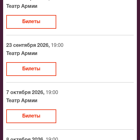
Официальные билеты на Предложение
Театр Армии
После бронирования билетов, ожидайте доставку по
Билеты
Москве в течение не более 2-х часов. Бесплатная
доставка билетов осуществляется в пределах МКАД
возле метро или в пешей доступности. Оплатить
23 сентября 2026,
19:00
заказ Вы можете с помощью:
Театр Армии
Банковской картой
Билеты
Банковским переводом
Наличными
Яндекс.Деньги
7 октября 2026,
19:00
Qiwi
Театр Армии
Связной
BitCoin
Билеты
На нашем сайте всегда большой выбор билетов в
разные категории зрительного зала Театр Армии.
8 октября 2026,
19:00