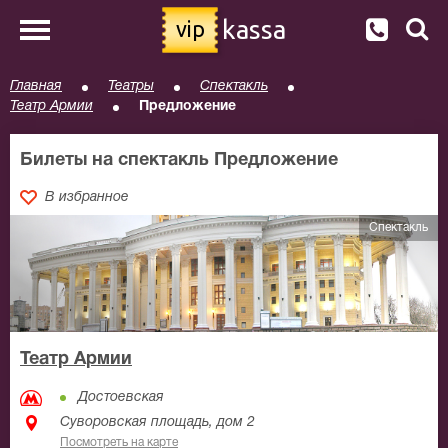
kassa
vip
Главная
Театры
Спектакль
Театр Армии
Предложение
Билеты на спектакль Предложение
В избранное
Спектакль
Театр Армии
Достоевская
Суворовская площадь, дом 2
Посмотреть на карте