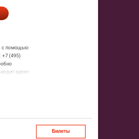
те с помощью
+7 (495)
робно
вердит адрес
атная
ить заказ
Билеты