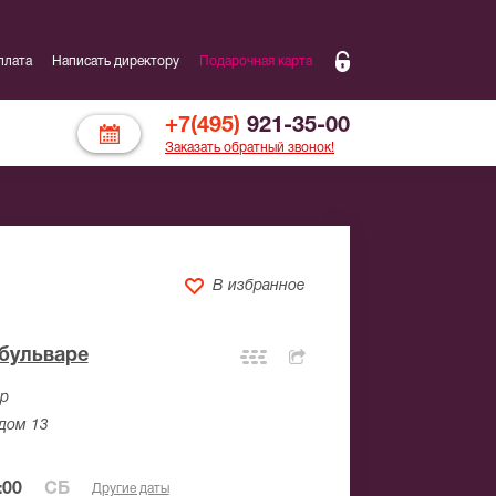
плата
Написать директору
Подарочная карта
+7(495)
921-35-00
Заказать обратный звонок!
В избранное
бульваре
ар
 дом 13
:00
СБ
Другие даты