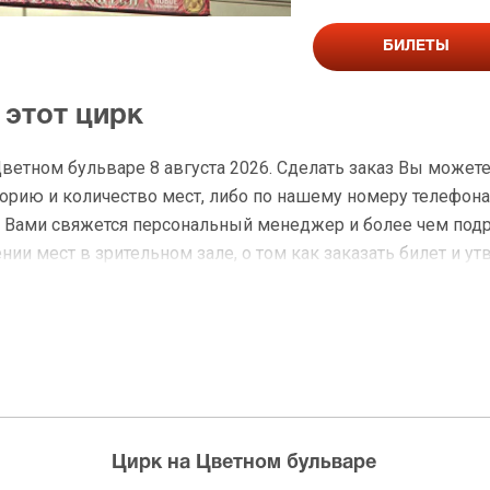
БИЛЕТЫ
 этот цирк
Цветном бульваре 8 августа 2026. Сделать заказ Вы може
рию и количество мест, либо по нашему номеру телефона: 
с Вами свяжется персональный менеджер и более чем под
ии мест в зрительном зале, о том как заказать билет и ут
а Весь этот цирк
 доставку по Москве в течение не более 2-х часов. Беспл
ределах МКАД возле метро или в пешей доступности. Оплат
Цирк на Цветном бульваре