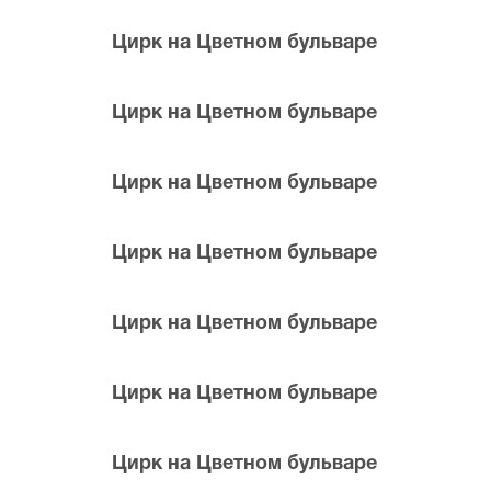
Цирк на Цветном бульваре
Цирк на Цветном бульваре
Цирк на Цветном бульваре
 билетов в разные категории зрительного зала Цирк на Ц
е билеты на Весь этот цирк, позвоните нам в call-центр и
Цирк на Цветном бульваре
та по доступной цене.
Цирк на Цветном бульваре
Цирк на Цветном бульваре
Цирк на Цветном бульваре