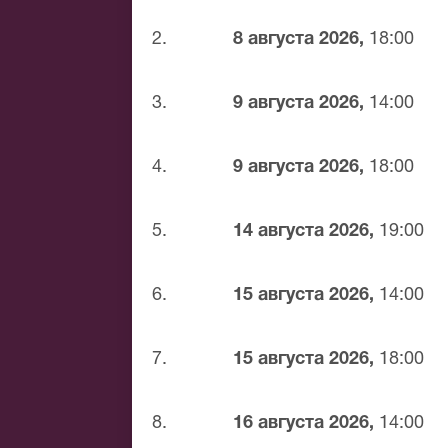
Банковской картой
Банковским переводом
2.
8 августа 2026,
18:00
Наличными
Яндекс.Деньги
3.
9 августа 2026,
14:00
Qiwi
Связной
BitCoin
4.
9 августа 2026,
18:00
На нашем сайте всегда большой выбор
бульваре. Если не удалось найти нужны
5.
14 августа 2026,
19:00
обязательно подберем Вам лучшие мес
6.
15 августа 2026,
14:00
7.
15 августа 2026,
18:00
8.
16 августа 2026,
14:00