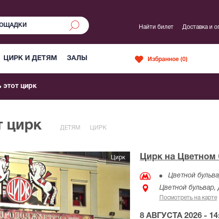
Найти билет
Доставка и о
ЦИРК И ДЕТЯМ
ЗАЛЫ
Избранное (
0
)
 этот цирк
т цирк
ДЕТЯМ
ЦИРК
Цирк на Цветном 
Цирк
Цветной бульв
Цветной бульвар,
Посмотреть на карте
8 АВГУСТА 2026 - 14