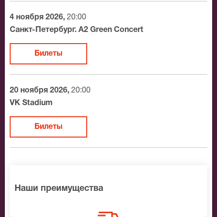
доставки.
4 ноября 2026,
20:00
Официальные билеты на Мукка
Санкт-Петербург. A2 Green Concert
После бронирования билетов, ожидайте доставку по
Билеты
Москве в течение не более 2-х часов. Бесплатная
доставка билетов осуществляется в пределах МКАД
возле метро или в пешей доступности. Оплатить
20 ноября 2026,
20:00
заказ Вы можете с помощью:
VK Stadium
Банковской картой
Билеты
Банковским переводом
Наличными
Яндекс.Деньги
Qiwi
Связной
Наши преимущества
BitCoin