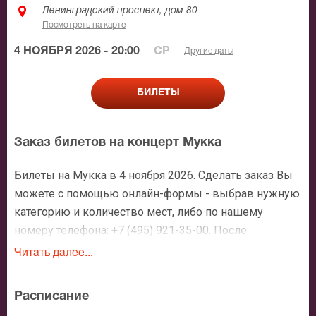
Ленинградский проспект, дом 80
Посмотреть на карте
4 НОЯБРЯ 2026 - 20:00
СР
Другие даты
БИЛЕТЫ
Заказ билетов на концерт Мукка
Билеты на Мукка в 4 ноября 2026. Сделать заказ Вы
можете с помощью онлайн-формы - выбрав нужную
категорию и количество мест, либо по нашему
номеру телефона: +7 (495) 921-35-00. После
оформления заявки с Вами свяжется персональный
Читать далее...
менеджер и более чем подробно расскажет о
мероприятии, о расположении мест в зрительном
Расписание
зале, о том как заказать билет и утвердит адрес