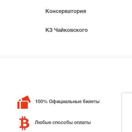
Консерватория
КЗ Чайковского
билетов в разные категории зрительного зала КЗ Чайковс
митрий Шишкин, позвоните нам в call-центр и мы обязател
ной цене.
100% Официальные билеты
Любые способы оплаты