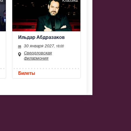
ка
Классика
Ильдар Абдразаков
30 января 2027
, 18:00
Свердловская
филармония
Билеты