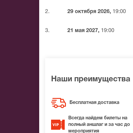
Банковским переводом
Наличными
2.
29 октября 2026,
19:00
Яндекс.Деньги
Qiwi
3.
21 мая 2027,
19:00
Связной
BitCoin
На нашем сайте всегда большой выбор 
не удалось найти нужные билеты на Д
подберем Вам лучшие места по доступ
Наши преимущества
Бесплатная доставка
Всегда найдем билеты на
полный аншлаг и за час до
мероприятия