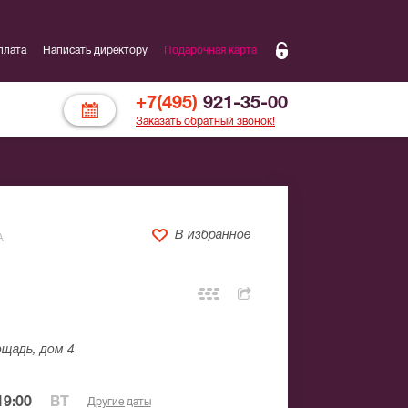
плата
Написать директору
Подарочная карта
+7(495)
921-35-00
Заказать обратный звонок!
В избранное
А
щадь, дом 4
19:00
ВТ
Другие даты