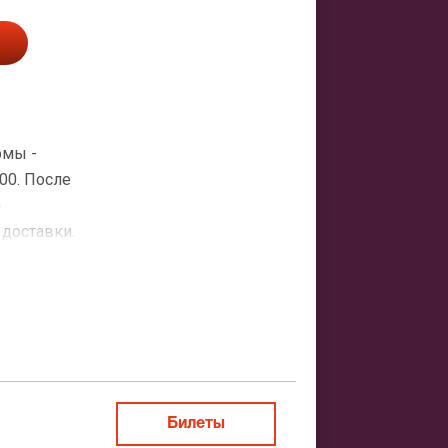
рмы -
00. После
о
 доставки.
атная
ить заказ
Билеты