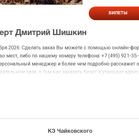
БИЛЕТЫ
церт Дмитрий Шишкин
бря 2026. Сделать заказ Вы можете с помощью онлайн-фо
 мест, либо по нашему номеру телефона: +7 (495) 921-35-
персональный менеджер и более чем подробно расскажет 
ительном зале, о том как заказать билет и утвердит адрес
на Дмитрий Шишкин
 доставку по Москве в течение не более 2-х часов. Беспл
ределах МКАД возле метро или в пешей доступности. Оплат
КЗ Чайковского