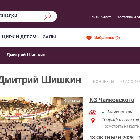
Найти билет
Доставка и о
ЦИРК И ДЕТЯМ
ЗАЛЫ
Избранное (
0
)
Дмитрий Шишкин
 Дмитрий Шишкин
КОНЦЕРТЫ
КЛАССИК
КЗ Чайковского
Классика
Маяковская
Триумфальная пло
Посмотреть на карте
13 ОКТЯБРЯ 2026 - 