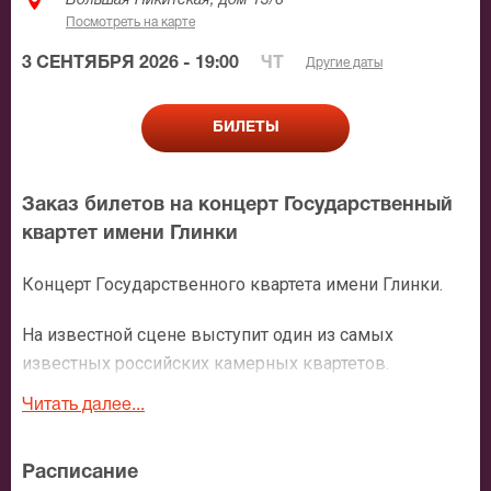
Большая Никитская, дом 13/6
Посмотреть на карте
3 СЕНТЯБРЯ 2026 - 19:00
ЧТ
Другие даты
БИЛЕТЫ
Заказ билетов на концерт Государственный
квартет имени Глинки
Концерт Государственного квартета имени Глинки.
На известной сцене выступит один из самых
известных российских камерных квартетов.
Государственный квартет имени Глинки в составе -
Читать далее...
Степан Янкович(I скрипка), Владислав Безруков(II
скрипка), Лев Серов(альт), Олег Смирнов
Расписание
(виолончель) – исполнит произведения Бетховена,