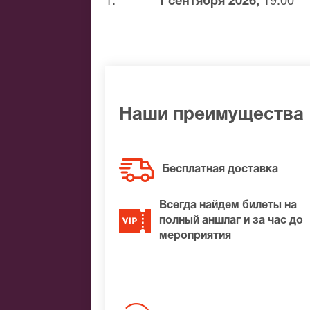
1.
1 сентября 2026,
19:00
Банковской картой
Банковским переводом
Наличными
Яндекс.Деньги
Qiwi
Связной
Наши преимущества
BitCoin
На нашем сайте всегда большой выбор 
Бесплатная доставка
удалось найти нужные билеты на Алекс
обязательно подберем Вам лучшие мес
Всегда найдем билеты на
полный аншлаг и за час до
мероприятия