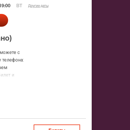
19:00
ВТ
Другие даты
но)
 можете с
 телефона:
 чем
билет и
о)
атная
ить заказ