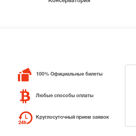
Консерватория
билетов в разные категории зрительного зала Консервато
100% Официальные билеты
ей Мельников (фортепиано), позвоните нам в call-центр и
та по доступной цене.
Любые способы оплаты
Круглосуточный прием заявок