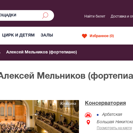
Найти билет
Доставка и о
ЦИРК И ДЕТЯМ
ЗАЛЫ
Избранное (
0
)
Алексей Мельников (фортепиано)
 Алексей Мельников (фортепиа
Консерватория
Классика
Арбатская
Большая Никитска
Посмотреть на карте