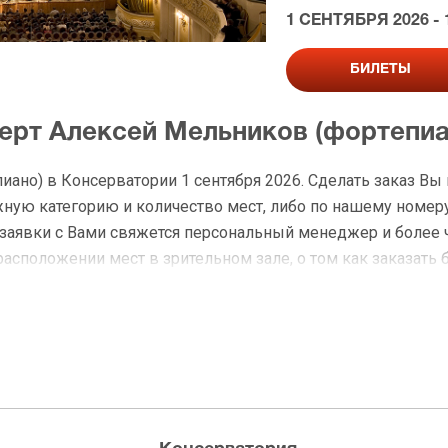
1 СЕНТЯБРЯ 2026 - 
БИЛЕТЫ
церт Алексей Мельников (фортепиа
ано) в Консерватории 1 сентября 2026. Сделать заказ Вы
ую категорию и количество мест, либо по нашему номеру
я заявки с Вами свяжется персональный менеджер и более
расположении мест в зрительном зале, о том как заказать 
а Алексей Мельников (фортепиан
 доставку по Москве в течение не более 2-х часов. Беспл
ределах МКАД возле метро или в пешей доступности. Оплат