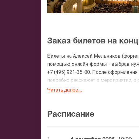
Заказ билетов на кон
Билеты на Алексей Мельников (фортепи
помощью онлайн-формы - выбрав нужн
+7 (495) 921-35-00. После оформлени
подробно расскажет о мероприятии, о 
утвердит адрес доставки.
Читать далее...
Официальные билеты н
Расписание
После бронирования билетов, ожидайте
доставка билетов осуществляется в п
Вы можете с помощью: