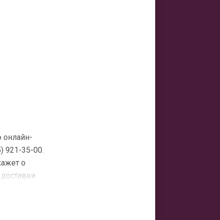
 онлайн-
 921-35-00.
кажет о
 доставки.
ала