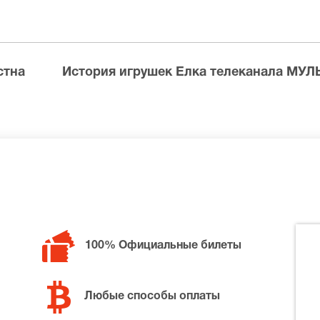
 доставку по Москве в течение не более 2-х часов. Беспл
ределах МКАД возле метро или в пешей доступности. Оплат
стна
История игрушек Елка телеканала МУЛ
билетов в разные категории зрительного зала . Если не у
100% Официальные билеты
а телеканала МУЛЬТ, позвоните нам в call-центр и мы об
ной цене.
Любые способы оплаты