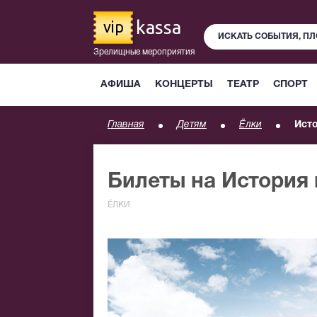
kassa
vip
Зрелищные мероприятия
АФИША
КОНЦЕРТЫ
ТЕАТР
СПОРТ
Главная
Детям
Ёлки
Исто
Билеты на История
ЁЛКИ