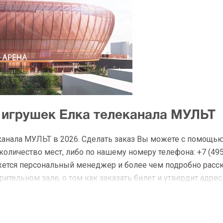
 игрушек Елка телеканала МУЛЬТ
канала МУЛЬТ в 2026. Сделать заказ Вы можете с помощью
личество мест, либо по нашему номеру телефона: +7 (495)
жется персональный менеджер и более чем подробно расс
ительном зале, о том как заказать билет и утвердит адрес
а История игрушек Елка телекан