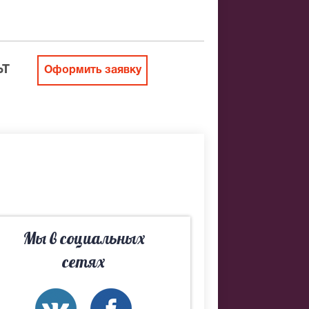
атная
ить заказ
ЬТ
Оформить заявку
далось найти
Мы в социальных
язательно
сетях