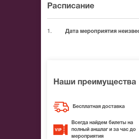
Расписание
После бронирования билетов, ожидайте
доставка билетов осуществляется в п
Вы можете с помощью:
1.
Дата мероприятия неизве
Банковской картой
Банковским переводом
Наличными
Яндекс.Деньги
Qiwi
Наши преимущества
Связной
BitCoin
На нашем сайте всегда большой выбор 
Бесплатная доставка
нужные билеты на История игрушек Елк
подберем Вам лучшие места по доступ
Всегда найдем билеты на
полный аншлаг и за час до
мероприятия