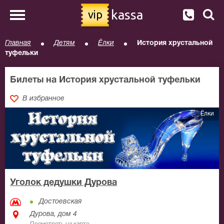
kassa
vip
Главная
Детям
Ёлки
История хрустальной
туфельки
Билеты на История хрустальной туфельки
В избранное
Ёлки
Уголок дедушки Дурова
Достоевская
Дурова, дом 4