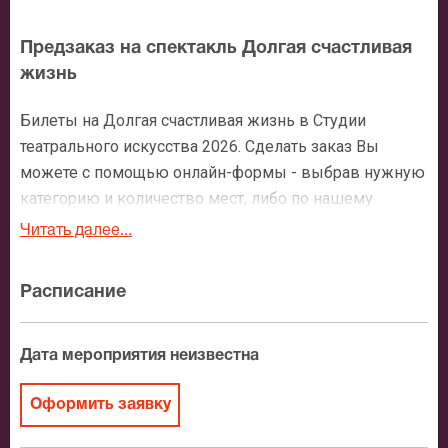
Предзаказ на спектакль Долгая счастливая
жизнь
Билеты на Долгая счастливая жизнь в Студии
театрального искусства 2026. Сделать заказ Вы
можете с помощью онлайн-формы - выбрав нужную
категорию и количество мест, либо по нашему
номеру телефона: +7 (495) 921-35-00. После
Читать далее...
оформления заявки с Вами свяжется персональный
менеджер и более чем подробно расскажет о
Расписание
мероприятии, о расположении мест в зрительном
зале, о том как заказать билет и утвердит адрес
доставки.
Дата мероприятия неизвестна
Официальные билеты на Долгая счастливая
Оформить заявку
жизнь